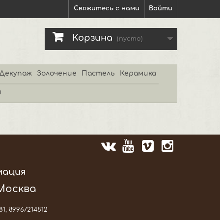
Свяжитесь с нами
Войти
Корзина
(пусто)
Декупаж
Золочение
Пастель
Керамика
и
мация
 Москва
81, 89967214812