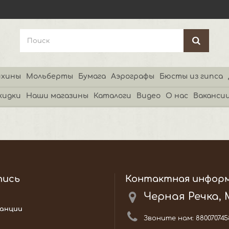
хины
Мольберты
Бумага
Аэрографы
Бюсты из гипса
кидки
Наши магазины
Каталоги
Видео
О нас
Ваканси
пись
Контактная инфор
Черная Речка,
анции
Звоните нам:
880070745