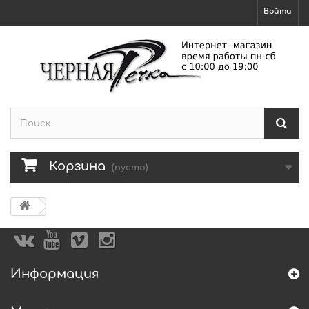
Войти
Корзина
(пусто)
Информация