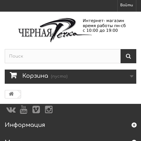
Войти
Корзина
(пусто)
Информация