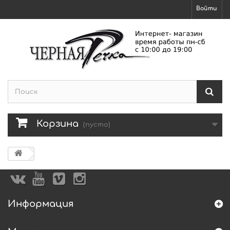
Войти
Корзина
(пусто)
Информация