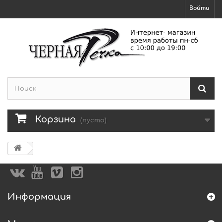
Войти
Корзина
(пусто)
Информация