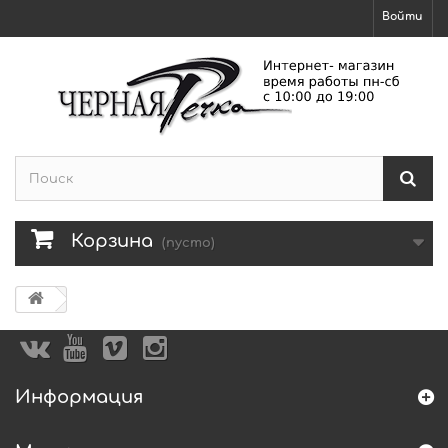
Войти
Корзина
(пусто)
Информация