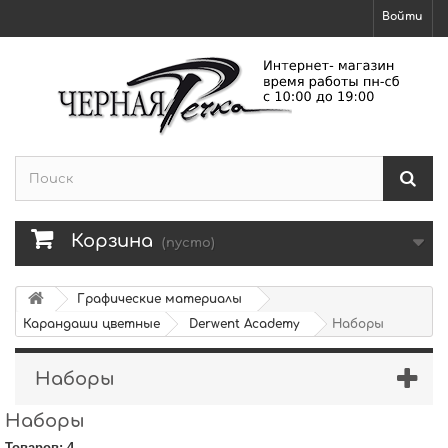
Войти
Корзина
(пусто)
Графические материалы
Карандаши цветные
Derwent Academy
Наборы
Наборы
Наборы
Товаров: 4.