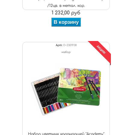
/12цв. в метал. кор.
1 232,00 руб
В корзину
Арт:
D-2301938
АКЦИЯ!
набор
Набор цветных карандашей "Academy"