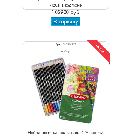
/12цв. в картоне
1 029,00 руб
В корзину
Арт:
D-2301937
АКЦИЯ!
набор
Набор цветных карандашей "Academy"