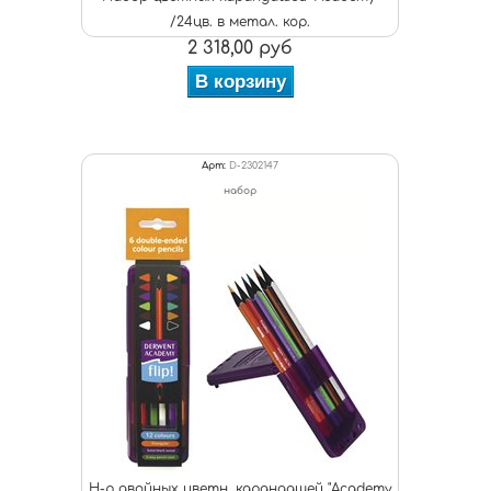
/24цв. в метал. кор.
2 318,00 руб
В корзину
Арт:
D-2302147
набор
Н-р двойных цветн. карандашей "Academy