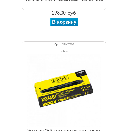
298,00 руб
В корзину
Арт:
ON-17202
набор
Чернила Online в длинном картридже,