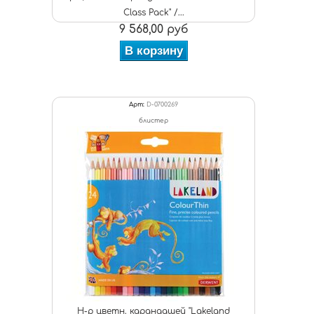
Class Pack" /...
9 568,00 руб
В корзину
Арт:
D-0700269
блистер
Н-р цветн. карандашей "Lakeland