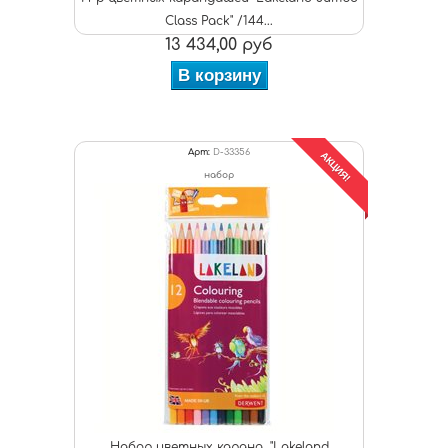
Class Pack" /144...
13 434,00 руб
В корзину
Арт:
D-33356
АКЦИЯ!
набор
Набор цветных каранд. "Lakeland