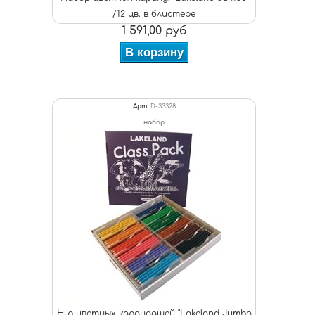
/12 цв. в блистере
1 591,00 руб
В корзину
Арт:
D-33328
набор
Н-р цветных карандашей "Lakeland Jumbo