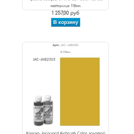
металлик 118мл
1 257,00 руб
В корзину
Арт:
JAC-JAB2303
б.118мл.
Краска Jacquard Airbrush Color золотой