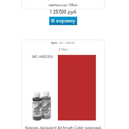
металлик 118мл
1 257,00 руб
В корзину
Арт:
JAC-JAB2301
б.118мл
Краска Jacquard Airbrush Color красный