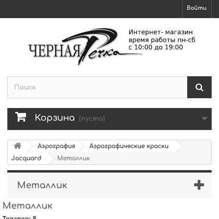
Войти
Корзина
(пусто)
Аэрография
Аэрографические краски
Jacquard
Металлик
Металлик
Металлик
Товаров: 8.