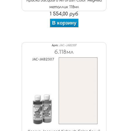
Краска Jacquard Airbrush Color медный
металлик 118мл
1 554,00 руб
В корзину
Арт:
JAC-JAB2307
б.118мл