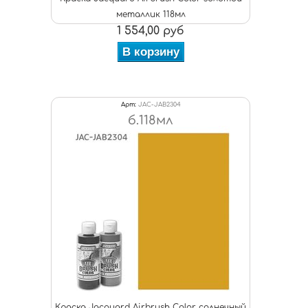
металлик 118мл
1 554,00 руб
В корзину
Арт:
JAC-JAB2304
б.118мл
Краска Jacquard Airbrush Color солнечный