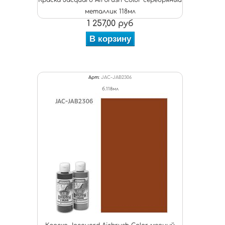
Краска Jacquard Airbrush Color серебряный
металлик 118мл
1 257,00 руб
В корзину
Арт:
JAC-JAB2306
б.118мл