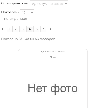
Сортировка по
Показать
на странице
1
2
3
4
5
6
Показано 37 - 48 из 63 товаров
Арт:
MS-MCLNE0060
60 мл