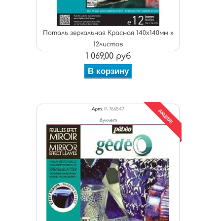
Поталь зеркальная Красная 140х140мм х
12листов
1 069,00 руб
В корзину
Арт:
P-766547
АКЦИЯ!
буклет