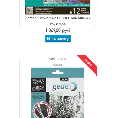
Поталь зеркальная Синяя 140х140мм х
12листов
1 069,00 руб
В корзину
Арт:
P-766550
АКЦИЯ!
буклет