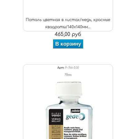
Поталь цветная в листах/медь, красные
квадраты/140х140мм...
465,00 руб
В корзину
Арт:
P-766-530
75мл