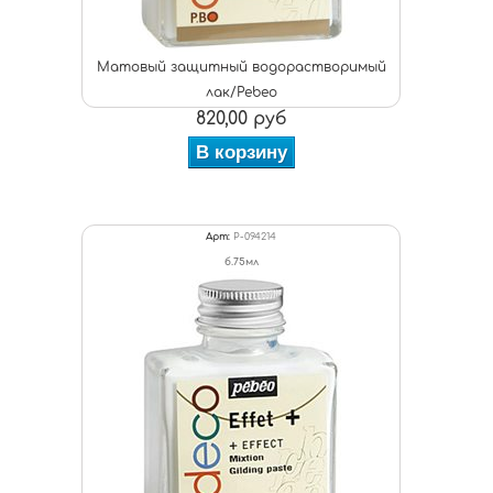
Матовый защитный водорастворимый
лак/Pebeo
820,00 руб
В корзину
Арт:
P-094214
б.75мл