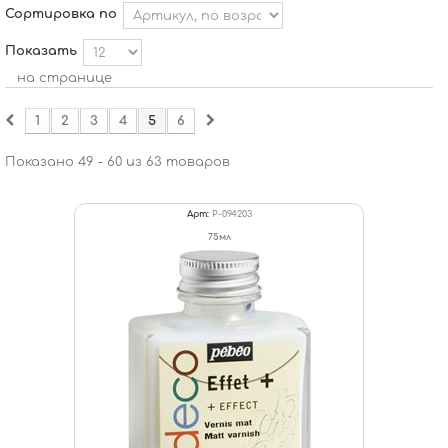
Сортировка по
Показать
на странице
1
2
3
4
5
6
Показано 49 - 60 из 63 товаров
Арт:
P-094203
75мл