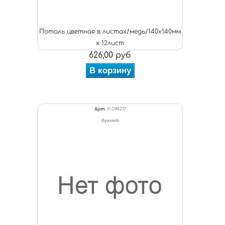
Поталь цветная в листах/медь/140х140мм
х 12лист
626,00 руб
В корзину
Арт:
P-094217
буклет