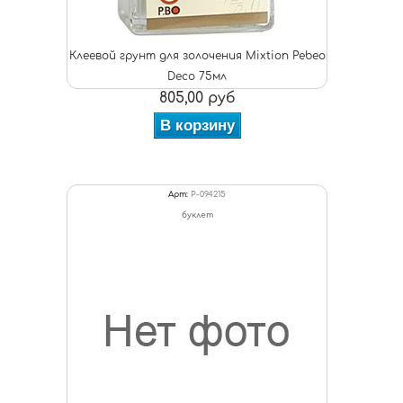
Клеевой грунт для золочения Mixtion Pebeo
Deco 75мл
805,00 руб
В корзину
Арт:
P-094215
буклет