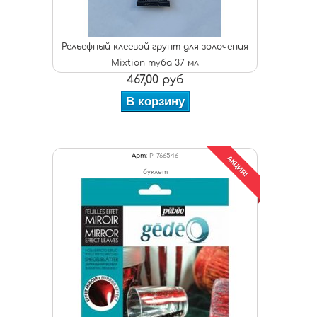
Рельефный клеевой грунт для золочения
Mixtion туба 37 мл
467,00 руб
В корзину
Арт:
P-766546
АКЦИЯ!
буклет