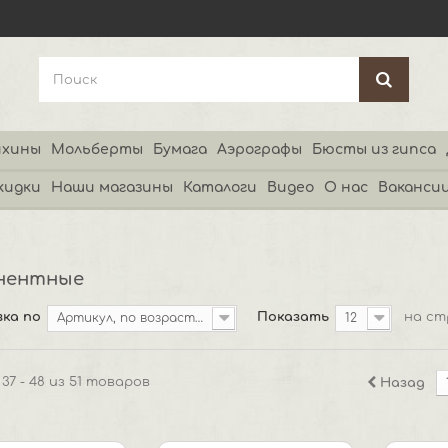
хины
Мольберты
Бумага
Аэрографы
Бюсты из гипса
кидки
Наши магазины
Каталоги
Видео
О нас
Ваканси
нентные
ка по
Показать
на ст
Артикул, по возрастанию
12
37 - 48 из 51 товаров
Назад