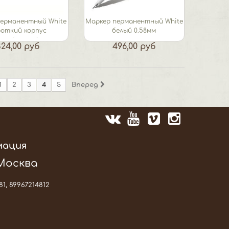
перманентный White
Маркер перманентный White
роткий корпус
белый 0.58мм
леобразный...
324,00 руб
496,00 руб
1
2
3
4
5
Вперед
мация
 Москва
81, 89967214812