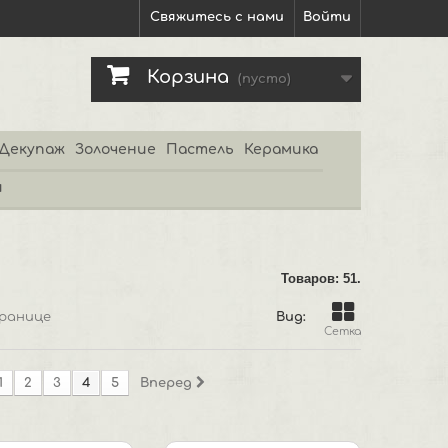
Свяжитесь с нами
Войти
Корзина
(пусто)
Декупаж
Золочение
Пастель
Керамика
и
Товаров: 51.
ранице
Вид:
Сетка
1
2
3
4
5
Вперед