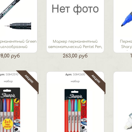
ерманентный Green
Маркер перманентный
Перма
 иглообразный
автоматический Pentel Pen,
Sharp
ущий узел...
черный,...
бли
98,00 руб
263,00 руб
рт:
S0842590
Арт:
S0842600
АКЦИЯ!
АКЦИЯ!
набор
набор