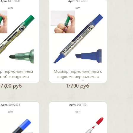
Арт:
NLF50-D
Арт:
NLF60-C
шт
шт
р перманентный
Маркер перманентный с
еный с жидкими
жидкими чернилами и
ернилами и...
кнопкой...
177,00 руб
177,00 руб
Арт:
S0192638
Арт:
S0811110
шт
шт