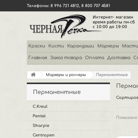
Телефоны: 8 996 721 4812, 8 800 707 4581
Краски
Кисти
Карандаши
Маркеры
Масти
Главная
Заказ товара
Оплата
Доставка
С
Маркеры и роллеры
Перманентные
Перма
Перманентные
Сортиров
C.Kreul
Pentel
Показано 
Sharpie
Centropen