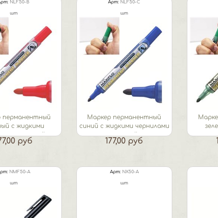
Арт:
NLF50-B
Арт:
NLF50-C
шт
шт
 перманентный
Маркер перманентный
Марке
ный с жидкими
синий с жидкими чернилами
зел
ами и кнопкой...
и кнопкой...
ч
77,00 руб
177,00 руб
рт:
NMF50-A
Арт:
NX50-A
шт
шт