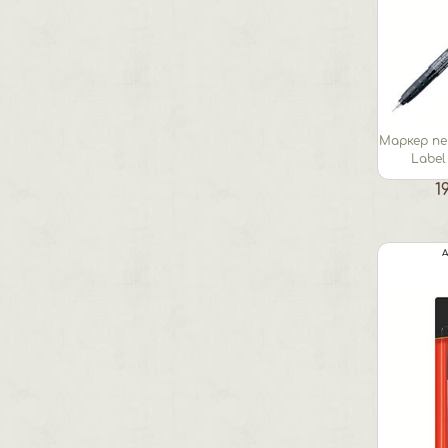
Маркер п
Label
пиш
1
А