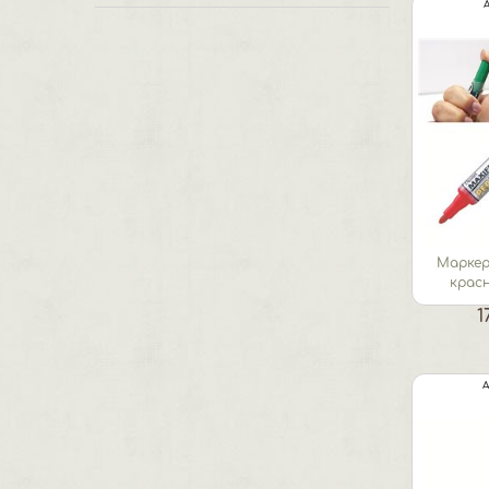
Маркер
крас
чернил
1
А