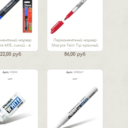
нентный маркер
Перманентный маркер
ie M15, синий - в
Sharpie Twin Tip красный
стере Rotring
Rotring
122,00 руб
86,00 руб
Арт:
X100W
Арт:
X100W-F
шт
шт