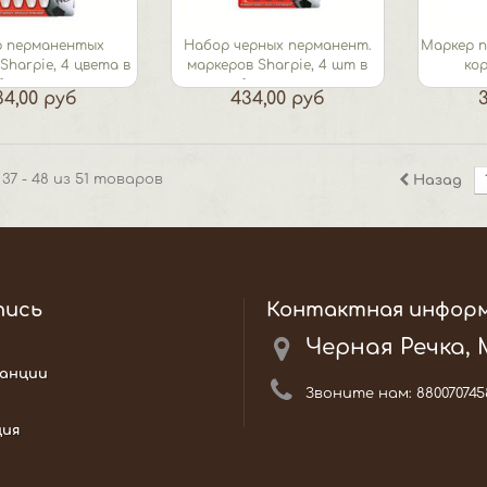
 перманентых
Набор черных перманент.
Маркер 
Sharpie, 4 цвета в
маркеров Sharpie, 4 шт в
ко
блистере
блистере...
пу
34,00 руб
434,00 руб
37 - 48 из 51 товаров
Назад
пись
Контактная инфор
Черная Речка,
анции
Звоните нам:
880070745
ция