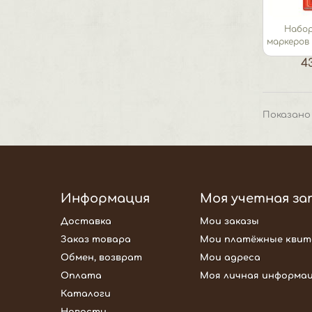
Набор
маркеров 
4
Показано 
Информация
Моя учетная за
Доставка
Мои заказы
Заказ товара
Мои платёжные квит
Обмен, возврат
Мои адреса
Оплата
Моя личная информа
Каталоги
Новости