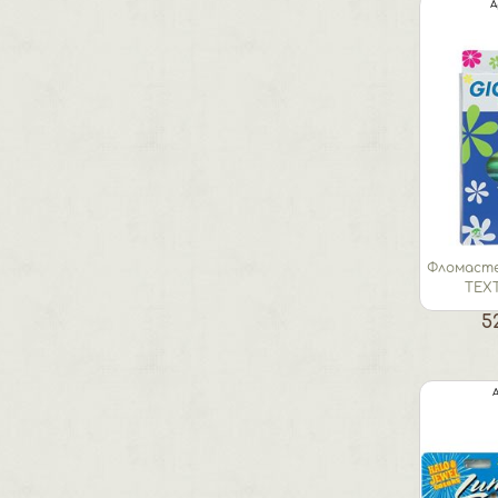
А
Фломасте
TEXT
дек
5