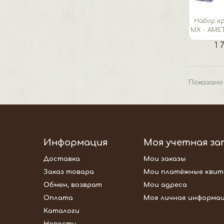
Набор кр
МХ - AME
1 
Показано 
Информация
Моя учетная за
Доставка
Мои заказы
Заказ товара
Мои платёжные квит
Обмен, возврат
Мои адреса
Оплата
Моя личная информа
Каталоги
Новости