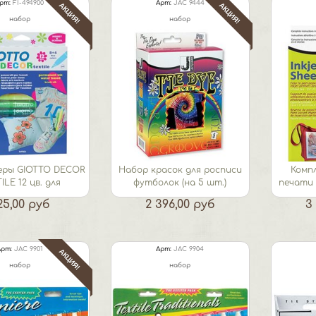
рт:
FI-494900
Арт:
JAC 9444
АКЦИЯ!
АКЦИЯ!
набор
набор
ры GIOTTO DECOR
Набор красок для росписи
Комп
ILE 12 цв. для
футболок (на 5 шт.)
печати 
орирования...
25,00 руб
2 396,00 руб
3
Арт:
JAC 9901
Арт:
JAC 9904
АКЦИЯ!
набор
набор