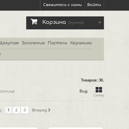
Свяжитесь с нами
Войти
Корзина
(пусто)
Декупаж
Золочение
Пастель
Керамика
и
Товаров: 30.
ранице
Вид:
Сетка
д
1
2
3
Вперед