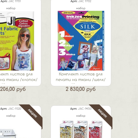
Арт:
JAC 9701
Арт:
JAC 9702
набор
набор
лект листов для
Комплект листов для
на ткани /хлопок/
печати на ткани /шелк/
10листов
10листов
 206,00 руб
2 830,00 руб
Арт:
JAC-9320
Арт:
JAC-9450
АКЦИЯ!
АКЦИЯ!
набор
набор