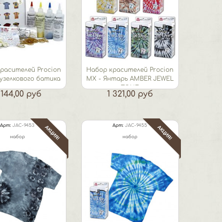
расителей Procion
Набор красителей Procion
узелкового батика
МХ - Янтарь AMBER JEWEL
TONE
 144,00 руб
1 321,00 руб
Арт:
JAC-9453
Арт:
JAC-9455
АКЦИЯ!
АКЦИЯ!
набор
набор