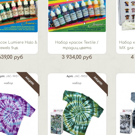
сок Lumiere Halo &
Набор красок Textile /
Набор к
ewels 9цв.
традиц.цвета
МХ для 
639,00 руб
3 934,00 руб
4
рт:
JAC-9451
Арт:
JAC-9452
АКЦИЯ!
АКЦИЯ!
набор
набор