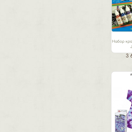
Набор кра
J
3 
А