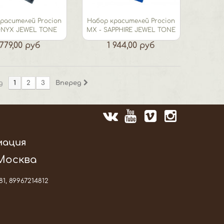
расителей Procion
Набор красителей Procion
ONYX JEWEL TONE
МХ - SAPPHIRE JEWEL TONE
 779,00 руб
1 944,00 руб
д
1
2
3
Вперед
мация
 Москва
81, 89967214812