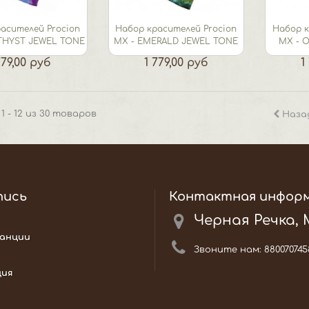
асителей Procion
Набор красителей Procion
Набор к
THYST JEWEL TONE
МХ - EMERALD JEWEL TONE
МХ - 
779,00 руб
1 779,00 руб
1
1 - 12 из 30 товаров
Наза
пись
Контактная инфор
Черная Речка,
анции
Звоните нам:
880070745
ция