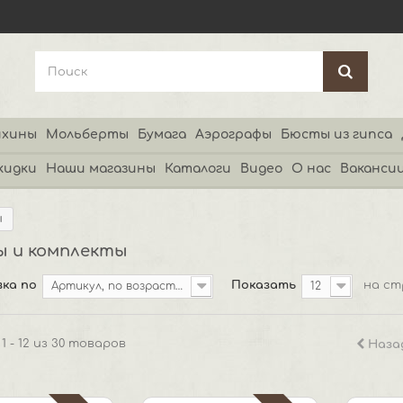
хины
Мольберты
Бумага
Аэрографы
Бюсты из гипса
кидки
Наши магазины
Каталоги
Видео
О нас
Ваканси
ы
ы и комплекты
ка по
Показать
на ст
Артикул, по возрастанию
12
1 - 12 из 30 товаров
Наза