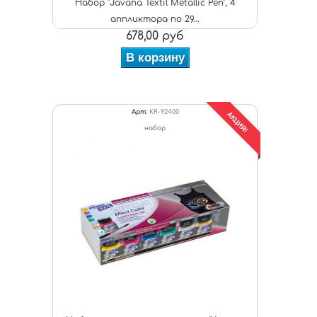
Набор "Javana Textil Metallic Pen", 4
аппликтора по 29...
678,00 руб
В корзину
Арт:
KR-92400
АКЦИЯ!
набор