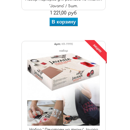
"Javana" / 5шт.
1 221,00 руб
В корзину
Арт:
KR-91990
АКЦИЯ!
набор
Набор " Печатаем на ткани" Javana