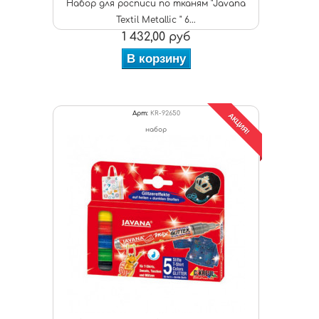
Набор для росписи по тканям "Javana
Textil Metallic " 6...
1 432,00 руб
В корзину
Арт:
KR-92650
АКЦИЯ!
набор