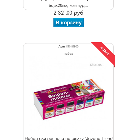
6цвх20мл, контур,...
2 321,00 руб
В корзину
Арт:
KR-81800
АКЦИЯ!
набор
Набор для росписи по шелку "Javana Trend