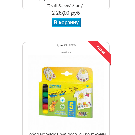
"Textil Sunny" 6 цв./...
2 287,00 руб
В корзину
Арт:
KR-90710
АКЦИЯ!
набор
Набор маркеров для росписи по тканям