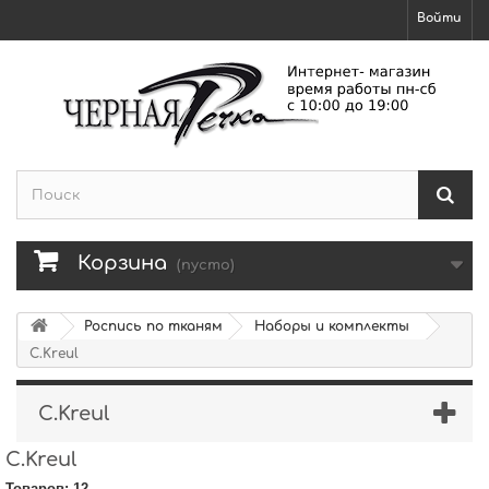
Войти
Корзина
(пусто)
Роспись по тканям
Наборы и комплекты
C.Kreul
C.Kreul
C.Kreul
Товаров: 12.