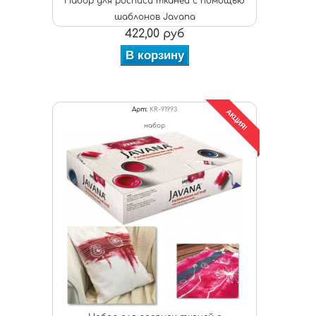
Набор для росписи тканей с помощью
шаблонов Javana
422,00 руб
В корзину
Арт:
KR-91993
АКЦИЯ!
набор