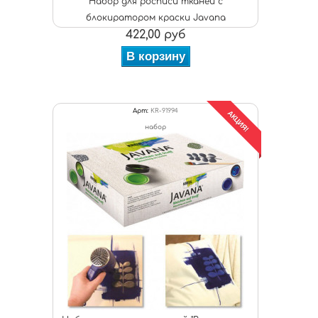
Набор для росписи тканей с
блокиратором краски Javana
422,00 руб
В корзину
Арт:
KR-91994
АКЦИЯ!
набор