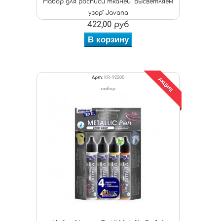
Набор для росписи тканей "Высветляем
узор" Javana
422,00 руб
В корзину
Арт:
KR-92200
АКЦИЯ!
набор