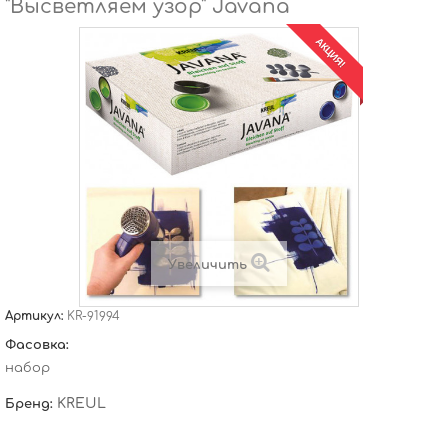
"Высветляем узор" Javana
АКЦИЯ!
Увеличить
Артикул:
KR-91994
Фасовка:
набор
KREUL
Бренд: