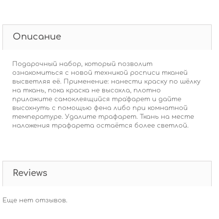
Описание
Подарочный набор, который позволит
ознакомиться с новой техникой росписи тканей
высветляя её. Применение: нанести краску по шёлку
на ткань, пока краска не высохла, плотно
приложите самоклеящийся тра'фарет и дайте
высохнуть с помощью фена либо при комнатной
температуре. Удалите трафарет. Ткань на месте
наложения трафарета остаётся более светлой.
Reviews
Еще нет отзывов.