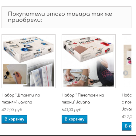
Покупатели этого товара так же
приобрели:
Набор "Штампы по
Набор " Печатаем на
Набор 
тканям" Javana
ткани" Javana
с пом
Javana
422,00 руб
641,00 руб
422,00
В корзину
В корзину
В кор