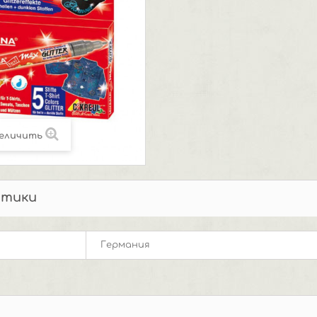
еличить
стики
Германия