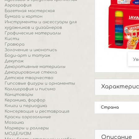
Аэрография
Багетная мастерская
Бумага и картон
Инструменты и аксессуары для
художников и дизайнеров
Графические материалы
Кисти
Гравюра
Золочение и иконопись
Боди-арт и татуаж
Ув
Декупаж
Декоративные материалы
Декорирование стекла
Детское творчество
Гипсовые фигуры и орнаменты
Характери
Каллиграфия и письмо
Канцтовары
Керамика, фарфор
Книги и периодика
Страна
Консервация и реставрация
Краски аэрозольные
Мозаика
Маркеры и роллеры
МОДЕЛИЗМ
Описание