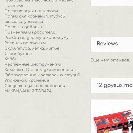
Мольберты этюдники и мебель
Пастель
Презентация и выставка
'
Папки для хранения, тубусы,
рюкзаки, упаковка
Пасты и добавки
Пигменты и красители
Резьба по дереву и линолеуму
Reviews
Роспись по тканям
Скульптура, лепка, литье
Скрапбукинг
Хобби
Еще нет отзывов.
Чертежные инструменты
Холсты и Основы для живописи
Оборудование мастерских студий
Упаковка и хранение
12 других т
Средства для состаривания
ЛИКВИДАЦИЯ ТОВАРА