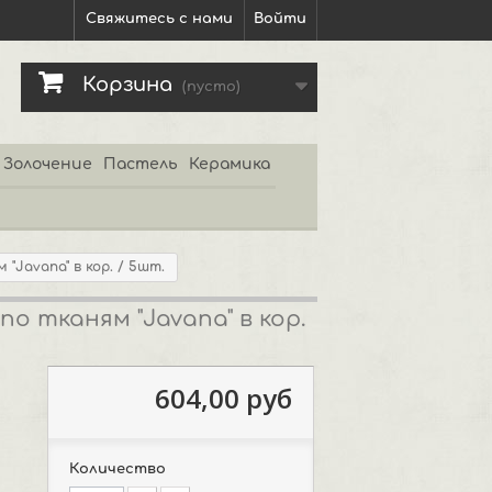
Свяжитесь с нами
Войти
Корзина
(пусто)
Золочение
Пастель
Керамика
"Javana" в кор. / 5шт.
о тканям "Javana" в кор.
604,00 руб
Количество