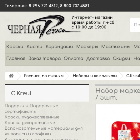
Телефоны: 8 996 721 4812, 8 800 707 4581
Краски
Кисти
Карандаши
Маркеры
Мастихины
Мо
Главная
Заказ товара
Оплата
Доставка
Скидки
На
Роспись по тканям
Наборы и комплекты
C.Kreu
Набор маркер
C.Kreul
/ 5шт.
Подарки и Подарочные
сертификаты
Краски художественные
Краски декоративные
Вспомогательные материалы для
живописи и графики
Адгезивы и средства крепления