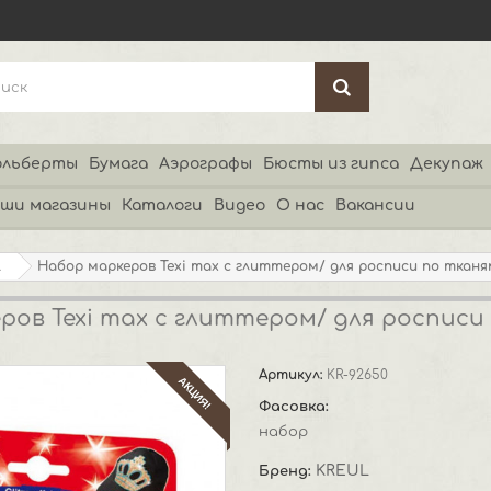
льберты
Бумага
Аэрографы
Бюсты из гипса
Декупаж
ши магазины
Каталоги
Видео
О нас
Вакансии
l
Набор маркеров Texi max с глиттером/ для росписи по тканям 
ов Texi max с глиттером/ для росписи п
Артикул:
KR-92650
АКЦИЯ!
Фасовка:
набор
KREUL
Бренд: