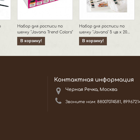
о
Набор для росписи по
Набор для росписи по
шелку "Javana Trend Colors"
шелку "Javana" 5 цв х 20...
В корзину!
В корзину!
Контактная информация
Черная Речка, Москва
Звоните нам:
88007074581, 8996721