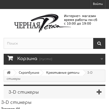
Войти
Корзина
(пусто)
Скрапбукинг
Креативные детали
3-D
стикеры
3-D стикеры
3-D стикеры
Товаров: 64.