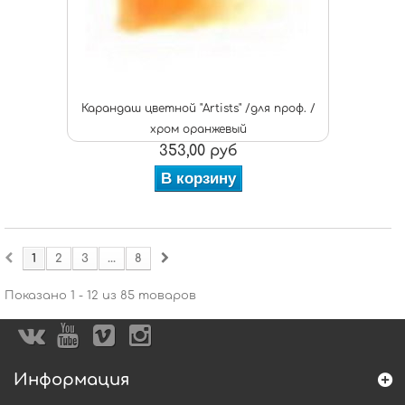
Карандаш цветной "Artists" /для проф. /
хром оранжевый
353,00 руб
В корзину
1
2
3
...
8
Показано 1 - 12 из 85 товаров
Информация