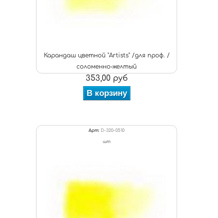
Карандаш цветной "Artists" /для проф. /
соломенно-желтый
353,00 руб
В корзину
Арт:
D-320-0510
шт