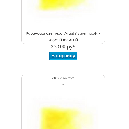
Карандаш цветной "Artists" /для проф. /
кадмий темный
353,00 руб
В корзину
Арт:
D-320-0700
шт