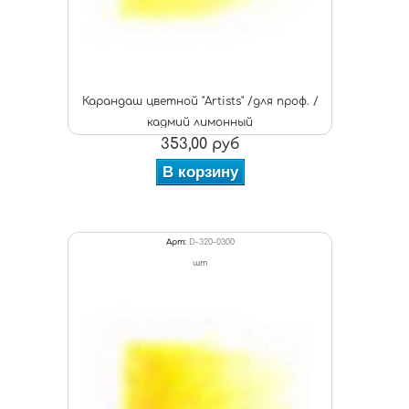
Карандаш цветной "Artists" /для проф. /
кадмий лимонный
353,00 руб
В корзину
Арт:
D-320-0300
шт