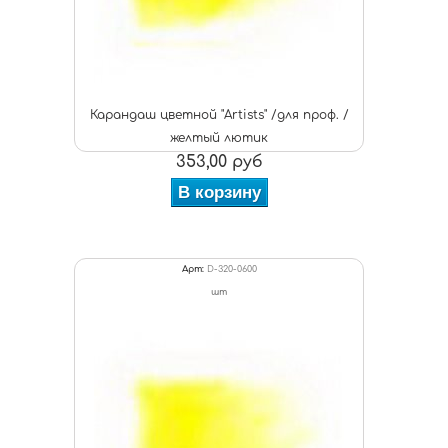
Карандаш цветной "Artists" /для проф. /
желтый лютик
353,00 руб
В корзину
Арт:
D-320-0600
шт