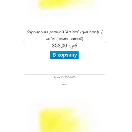
Карандаш цветной "Artists" /для проф. /
лайм (желтоватый)
353,00 руб
В корзину
Арт:
D-320-0100
шт