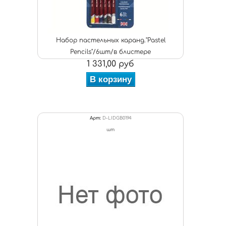
Набор пастельных каранд."Pastel
Pencils"/6шт/в блистере
1 331,00 руб
В корзину
Арт:
D-LIDGB0194
шт