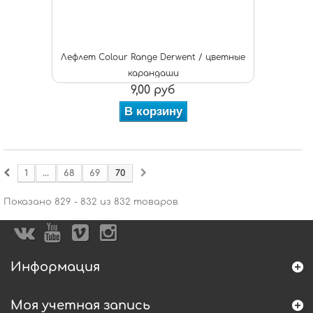
Лефлет Colour Range Derwent / цветные
карандаши
9,00 руб
В корзину
1
...
68
69
70
Показано 829 - 832 из 832 товаров
Информация
Моя учетная запись