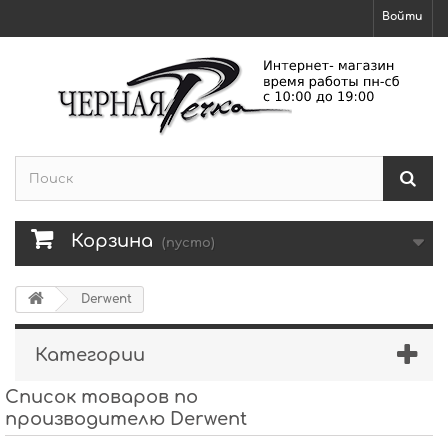
Войти
Корзина
(пусто)
Derwent
Категории
Список товаров по
производителю Derwent