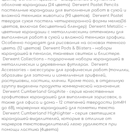
оболочке карандаши (24 цвета) Derwent Pastel Pencils
пастельные карандаши для выполнения работ в сухой и
влажной техниках живописи (90 цветов). Derwent Pastel
твердая сухая пастель четырехгранной формы мелка(36
цветов, включая бесцветный блендер) Derwent Metallic –
цветные карандаши с металлическими оттенками для
выполнения работ в сухой и влажной техниках графики.
Особенно подходят для рисования на основах темного
цвета. (12 цветов) Derwent Pods & Blisters – наборы
карандашей в пеналах, тканевых свитках и блистере.
Derwent Collections – подарочные наборы карандашей в
металлических и деревянных футлярах. Derwent
Accessories – аксессуары для графических работ (точилки,
абразивы для заточки и измельчения грифелей,
растушовки, ластики, клячки. Кроме того, в отдельную
группу выделены продукты коммерческой назначения:
Derwent Cumberland Graphite - серия качественных
графитовых карандашей для выполнения зарисовок, а
также для офиса и дома – 12 степеней твердости (от4H
до 6B), маркерных карандашей для пометки текста
Derwent Cumberland Highlighter – серия светящихся
карандашей-выделителей, которые в отличие от
маркеров текстовыделителей легко удаляются при
помощи ластика (4цвета)