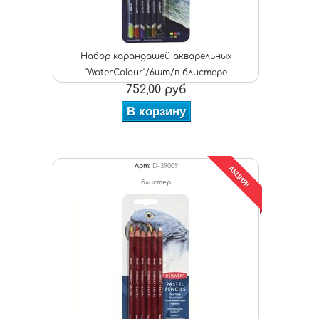
Набор карандашей акварельных
"WaterColour"/6шт/в блистере
752,00 руб
В корзину
Арт:
D-39009
АКЦИЯ!
блистер