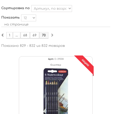
Сортировка по
Показать
на странице
1
...
68
69
70
Показано 829 - 832 из 832 товаров
Арт:
D-39008
АКЦИЯ!
блистер