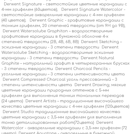
Derwent Signature - светостойкие цветные карандаши с
4-мм грифелем (60цветов); Derwent Signature Watercolor -
светостойкие акварельные карандаши с 4-мм грифелем
(40 цветов); Derwent Graphic - графитовые карандаши с
тонким грифелем, 20 степеней твердости (от 9H до 9B),
Derwent Watersolube Graphiton – водорастворимые
графитовые карандаши в бумажной оболочке 4-х
степеней твердости (2В, 4В, 6В, 8В) Derwent Sketching –
эскизные карандаши - 3 степени твердости Derwent
Watersolube Sketching - водорастворимые эскизные
карандаши - 3 степени твердости Derwent Natural
Graphite – натуральный графит в четырехгранных брусках
- 3 степени твердости Derwent Charcoal Pencils -
угольные карандаши – 3 степени интенсивности цвета
Derwent Compressed Charcoal уголь прессованный – 3
степени интенсивности цвета Derwent Drawing; мягкие
цветные карандаши природных оттенков с 5-мм
грифелем для выполнения тонких тональных переходов
(24 цвета) Derwent Artists – традиционные высочайшего
качества цветные карандаши с 4-мм грифелем (120цветов)
Derwent Studio традиционные высочайшего качества
цветные карандаши с 3,5-мм грифелем для выполнения
тонко детализированных работ(72цвета) Derwent
Watercolor - акварельные карандаши с 3,5-мм грифелем (72
цвета) Derwent Aquatone - акварельные в бумажной