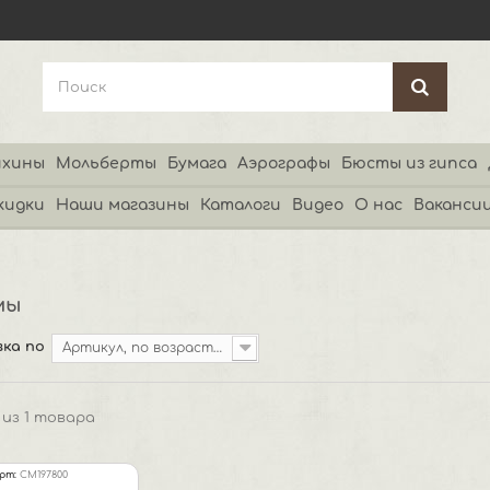
хины
Мольберты
Бумага
Аэрографы
Бюсты из гипса
кидки
Наши магазины
Каталоги
Видео
О нас
Ваканси
мы
ка по
Артикул, по возрастанию
1 из 1 товара
рт:
CM197800