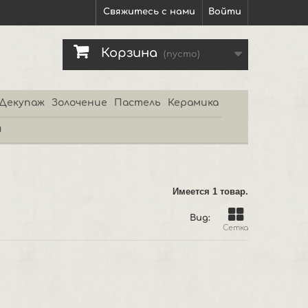
Свяжитесь с нами
Войти
Корзина
(пусто)
Декупаж
Золочение
Пастель
Керамика
и
Имеется 1 товар.
Вид:
Сетка