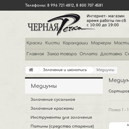
Телефоны: 8 996 721 4812, 8 800 707 4581
Краски
Кисти
Карандаши
Маркеры
Масти
Главная
Заказ товара
Оплата
Доставка
С
Золочение и иконопись
Медиумы
Медиу
Медиумы
Сортиров
Золочение сусальное
Золочение красками
Показ 1 - 
Инструменты для золочения
А
Патины (средства старения)