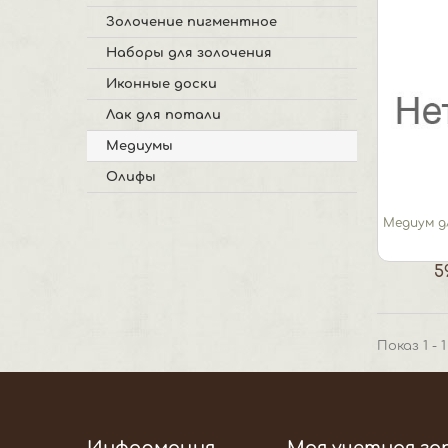
Золочение пигментное
Наборы для золочения
Иконные доски
Лак для потали
Медиумы
Олифы
Медиум д
5
Показ 1 - 
Информация
Моя учетная за