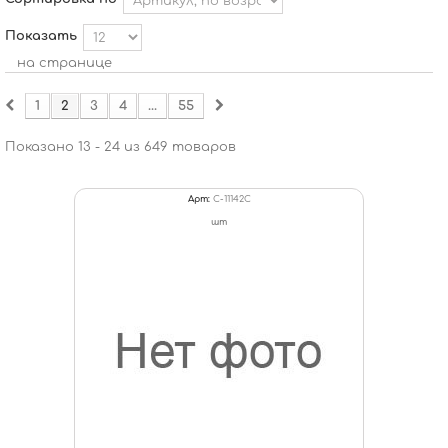
Показать
на странице
1
2
3
4
...
55
Показано 13 - 24 из 649 товаров
Арт:
C-11142С
шт