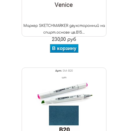
Маркер SKETCHMARKER двухсторонний на
спирт.основе цв.B15...
230,00 руб
В корзину
Арт:
SM-B20
шт