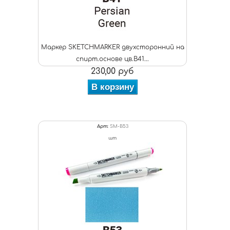
Маркер SKETCHMARKER двухсторонний на
спирт.основе цв.B41...
230,00 руб
В корзину
Арт:
SM-B53
шт