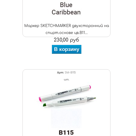
Маркер SKETCHMARKER двухсторонний на
спирт.основе цв.B11...
230,00 руб
В корзину
Арт:
SM-B115
шт.