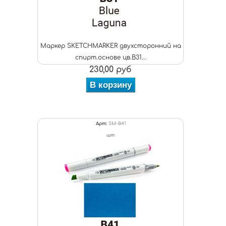
Маркер SKETCHMARKER двухсторонний на
спирт.основе цв.B31...
230,00 руб
В корзину
Арт:
SM-B41
шт