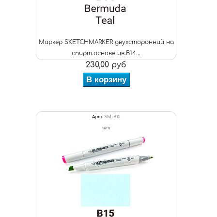
Маркер SKETCHMARKER двухсторонний на
спирт.основе цв.B14...
230,00 руб
В корзину
Арт:
SM-B15
шт