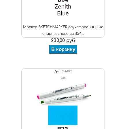
Маркер SKETCHMARKER двухсторонний на
спирт.основе цв.B54...
230,00 руб
В корзину
Арт:
SM-B72
шт