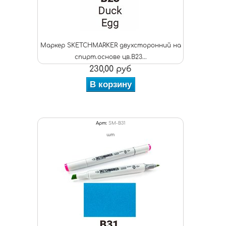
Маркер SKETCHMARKER двухсторонний на
спирт.основе цв.B23...
230,00 руб
В корзину
Арт:
SM-B31
шт