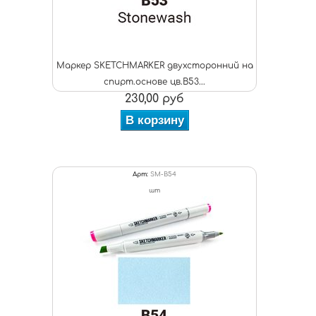
Маркер SKETCHMARKER двухсторонний на
спирт.основе цв.B53...
230,00 руб
В корзину
Арт:
SM-B54
шт