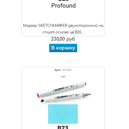
Маркер SKETCHMARKER двухсторонний на
спирт.основе цв.B20...
230,00 руб
В корзину
Арт:
SM-B23
шт