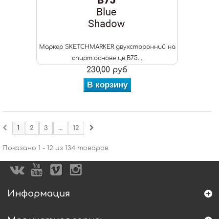
Маркер SKETCHMARKER двухсторонний на
спирт.основе цв.B75...
230,00 руб
В корзину
1
2
3
...
12
Показано 1 - 12 из 134 товаров
Информация