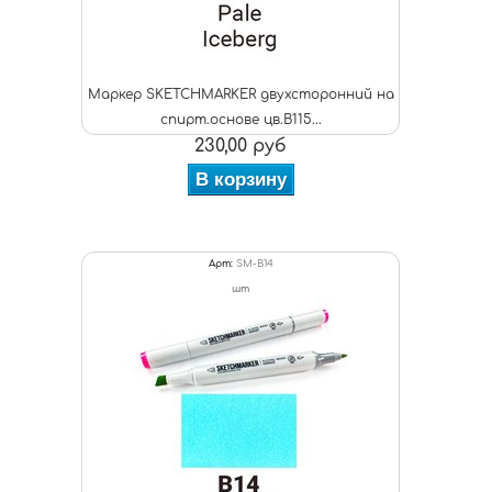
Маркер SKETCHMARKER двухсторонний на
спирт.основе цв.B115...
230,00 руб
В корзину
Арт:
SM-B14
шт