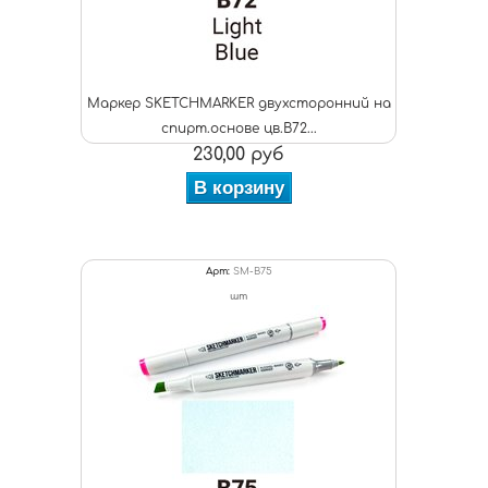
Маркер SKETCHMARKER двухсторонний на
спирт.основе цв.B72...
230,00 руб
В корзину
Арт:
SM-B75
шт