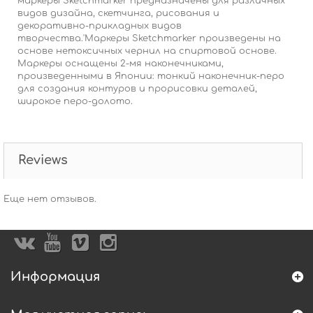
маркеры Sketchmarker предназначены для различных
видов дизайна, скетчинга, рисования и
декоративно-прикладных видов
творчества.'Маркеры Sketchmarker произведены на
основе нетоксичных чернил на спиртовой основе.
Маркеры оснащены 2-мя наконечниками,
произведенными в Японии: тонкий наконечник-перо
для создания контуров и прорисовки деталей,
широкое перо-долото.
Reviews
Еще нет отзывов.
Информация