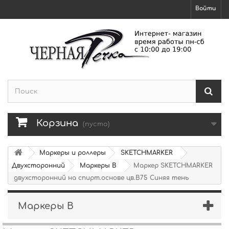
Войти
Корзина
(пусто)
Маркеры и роллеры
SKETCHMARKER
Двухсторонний
Маркеры B
Маркер SKETCHMARKER
двухсторонний на спирт.основе цв.B75 Синяя тень
Маркеры B