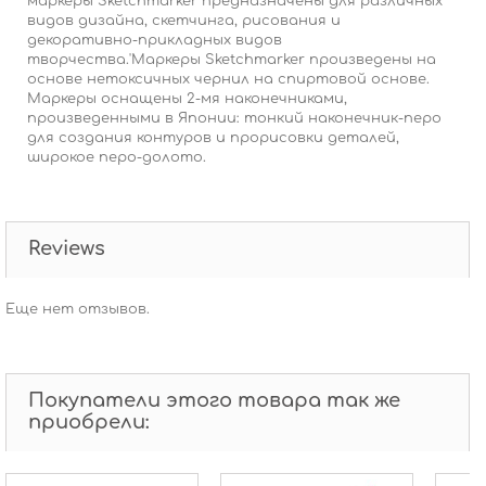
маркеры Sketchmarker предназначены для различных
видов дизайна, скетчинга, рисования и
декоративно-прикладных видов
творчества.'Маркеры Sketchmarker произведены на
основе нетоксичных чернил на спиртовой основе.
Маркеры оснащены 2-мя наконечниками,
произведенными в Японии: тонкий наконечник-перо
для создания контуров и прорисовки деталей,
широкое перо-долото.
Reviews
Еще нет отзывов.
Покупатели этого товара так же
приобрели: