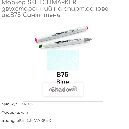
Маркер SKETCHMARKER
двухсторонний на спирт.основе
цв.B75 Синяя тень
Увеличить
Артикул:
SM-B75
Фасовка:
шт
SKETCHMARKER
Бренд: