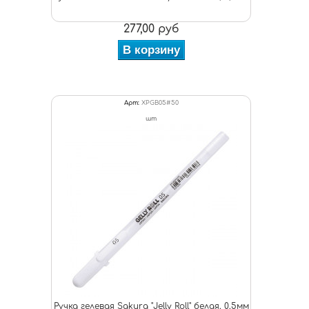
277,00 руб
В корзину
Арт:
XPGB05#50
шт
Ручка гелевая Sakura "Jelly Roll" белая, 0,5мм