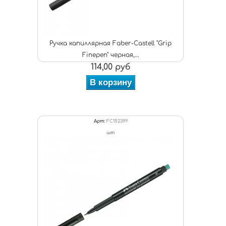
Ручка капиллярная Faber-Castell "Grip
Finepen" черная,...
114,00 руб
В корзину
Арт:
FC152399
шт