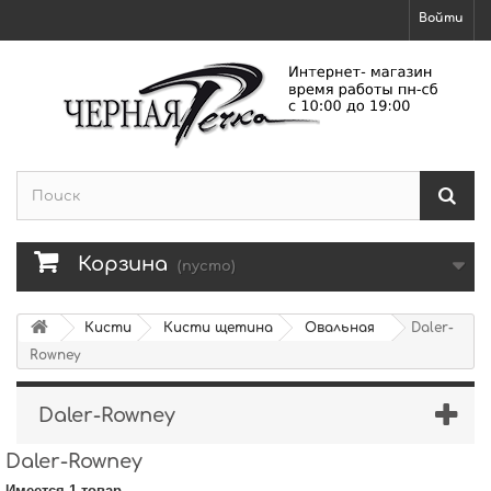
Войти
Корзина
(пусто)
Кисти
Кисти щетина
Овальная
Daler-
Rowney
Daler-Rowney
Daler-Rowney
Имеется 1 товар.