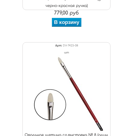
черно-красная ручка)
779,00 руб
В корзину
Арт:
DV-7423-08
шт
Овальная щетина ср.выставка № 8 (длин.