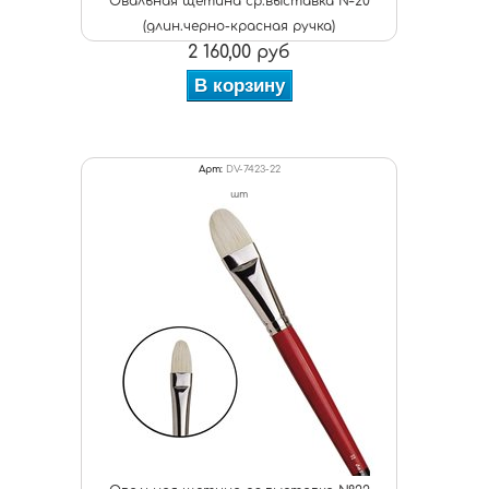
Овальная щетина ср.выставка №20
(длин.черно-красная ручка)
2 160,00 руб
В корзину
Арт:
DV-7423-22
шт