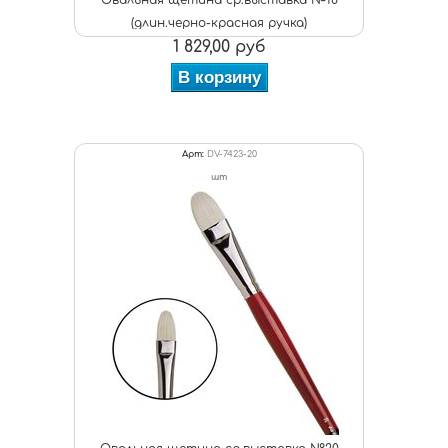
Овальная щетина ср.выставка №18
(длин.черно-красная ручка)
1 829,00 руб
В корзину
Арт:
DV-7423-20
шт