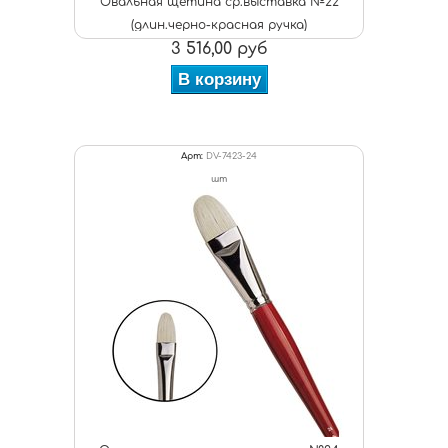
Овальная щетина ср.выставка №22
(длин.черно-красная ручка)
3 516,00 руб
В корзину
Арт:
DV-7423-24
шт