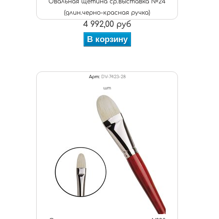
Овальная щетина ср.выставка №24
(длин.черно-красная ручка)
4 992,00 руб
В корзину
Арт:
DV-7423-28
шт