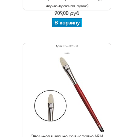
черно-красная ручка)
909,00 руб
В корзину
Арт:
DV-7423-14
шт
Овальная щетина ср.выставка №14