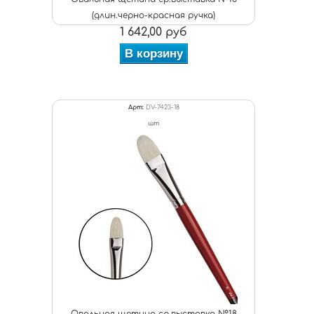
(длин.черно-красная ручка)
1 642,00 руб
В корзину
Арт:
DV-7423-18
шт