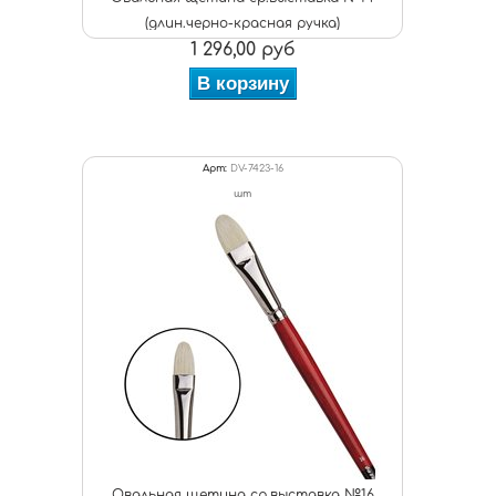
(длин.черно-красная ручка)
1 296,00 руб
В корзину
Арт:
DV-7423-16
шт
Овальная щетина ср.выставка №16