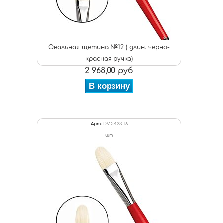
Овальная щетина №12 ( длин. черно-
красная ручка)
2 968,00 руб
В корзину
Арт:
DV-5423-16
шт