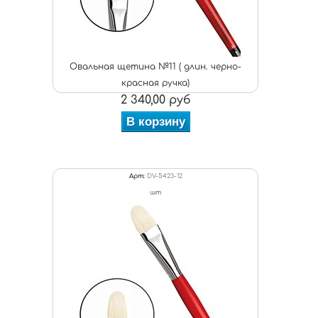
Овальная щетина №11 ( длин. черно-
красная ручка)
2 340,00 руб
В корзину
Арт:
DV-5423-12
шт