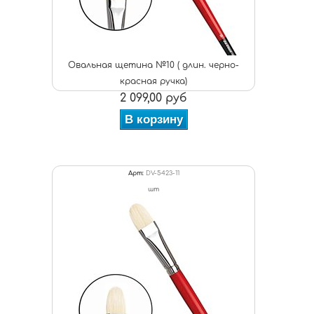
Овальная щетина №10 ( длин. черно-
красная ручка)
2 099,00 руб
В корзину
Арт:
DV-5423-11
шт