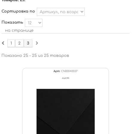
Сортировка по
Показать
на странице
1
2
3
Показано 25 - 25 из 25 товаров
Арт:
CN00040037
лист