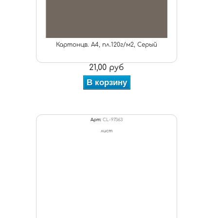
Картонцв. А4, пл.120г/м2, Серый
21,00 руб
В корзину
Арт:
CL-97363
лист