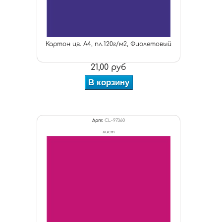
Картон цв. А4, пл.120г/м2, Фиолетовый
21,00 руб
В корзину
Арт:
CL-97360
лист