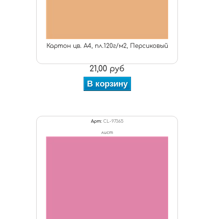
Картон цв. А4, пл.120г/м2, Персиковый
21,00 руб
В корзину
Арт:
CL-97365
лист