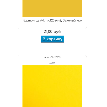
Картон цв А4, пл.120г/м2, Зеленый мох
21,00 руб
В корзину
Арт:
CL-97353
лист