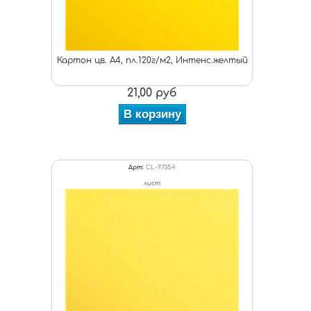
Картон цв. А4, пл.120г/м2, Интенс.желтый
21,00 руб
В корзину
Арт:
CL-97354
лист