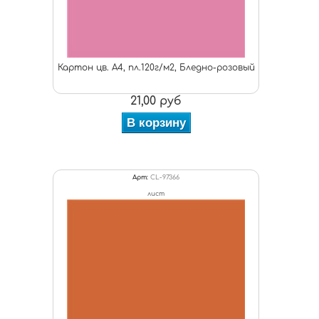
Картон цв. А4, пл.120г/м2, Бледно-розовый
21,00 руб
В корзину
Арт:
CL-97366
лист