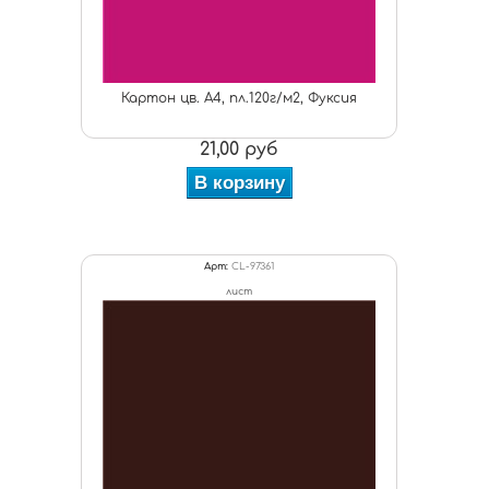
Картон цв. А4, пл.120г/м2, Фуксия
21,00 руб
В корзину
Арт:
CL-97361
лист