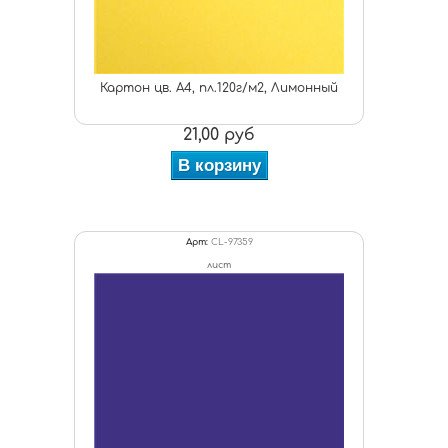
Картон цв. А4, пл.120г/м2, Лимонный
21,00 руб
В корзину
Арт:
CL-97359
лист