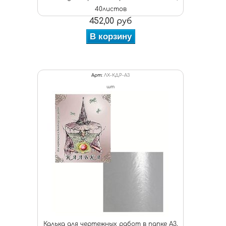
40листов
452,00 руб
В корзину
Арт:
ЛХ-КДР-А3
шт
Калька для чертежных работ в папке А3,