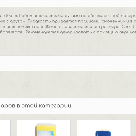
е 8лет. Работать чистыми руками на обезжиренной поверх
г с другом. Гладкость придается пальцами, смоченными в х
оместить объект на 5-30мин в зависимости от размера. Cerni
батывать. Рекомендуется декорировать с помощью акрилов
варов в этой категории: