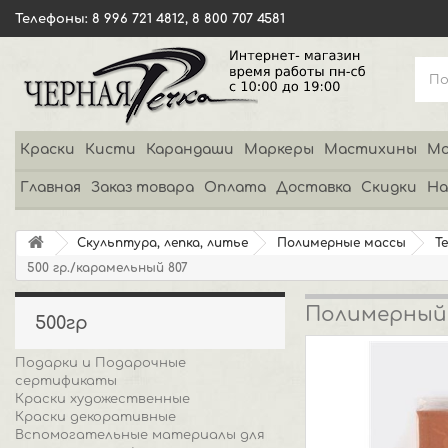
Телефоны: 8 996 721 4812, 8 800 707 4581
Краски
Кисти
Карандаши
Маркеры
Мастихины
Мо
Главная
Заказ товара
Оплата
Доставка
Скидки
На
Скульптура, лепка, литье
Полимерные массы
Т
500 гр./карамельный 807
Полимерный м
500гр
Подарки и Подарочные
сертификаты
Краски художественные
Краски декоративные
Вспомогательные материалы для