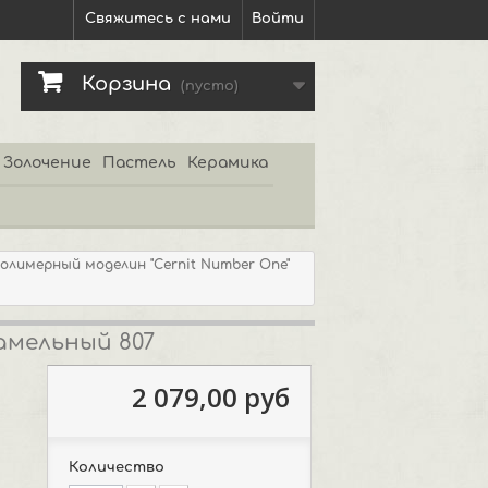
Свяжитесь с нами
Войти
Корзина
(пусто)
Золочение
Пастель
Керамика
олимерный моделин "Cernit Number One"
рамельный 807
2 079,00 руб
Количество