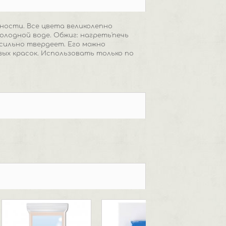
ности. Все цвета великолепно
олодной воде. Обжиг: нагреть'печь
t сильно твердеет. Его можно
ых красок. Использовать только по