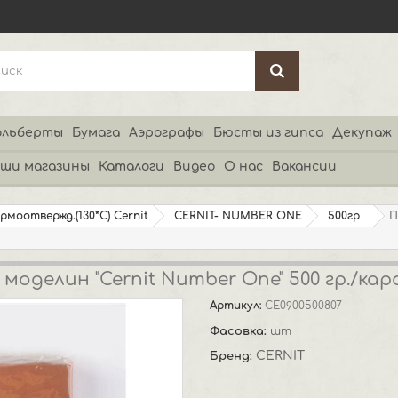
льберты
Бумага
Аэрографы
Бюсты из гипса
Декупаж
ши магазины
Каталоги
Видео
О нас
Вакансии
ермоотвержд.(130*С) Cernit
CERNIT- NUMBER ONE
500гр
П
оделин "Cernit Number One" 500 гр./ка
Артикул:
CE0900500807
Фасовка:
шт
CERNIT
Бренд: