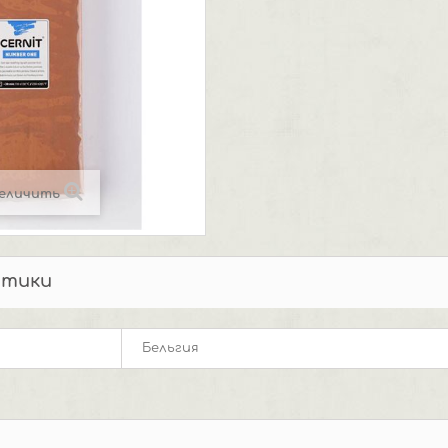
еличить
стики
Бельгия