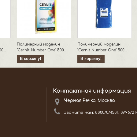
Полимерный моделин
Полимерный моделин
0...
"Cernit Number One" 500...
"Cernit Number One" 500...
В корзину!
В корзину!
Контактная информация
Черная Речка, Москва
Звоните нам:
88007074581, 8996721