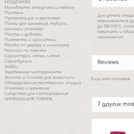
МОДЕЛИЗМ
Мольберты этюдники и мебель
Пастель
Для детей старш
Презентация и выставка
смешиваются дру
Папки для хранения, тубусы,
до 100-130*С, п
рюкзаки, упаковка
сверлить и обра
Пасты и добавки
назначению.
Пигменты и красители
Резьба по дереву и линолеуму
Роспись по тканям
Скульптура, лепка, литье
Скрапбукинг
Reviews
Хобби
Чертежные инструменты
Холсты и Основы для живописи
Еще нет отзывов.
Оборудование мастерских студий
Упаковка и хранение
Средства для состаривания
ЛИКВИДАЦИЯ ТОВАРА
7 других то