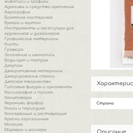
живописи и графики
Адгезивы и средства крепления
Аэрография
Багетная мастерская
Бумага и картон
Инструменты и аксессуары для
художников и дизайнеров
Графические материалы
Кисти
Гравюра
Золочение и иконопись
Ув
Боди-арт и татуаж
Декупаж
Декоративные материалы
Декорирование стекла
Детское творчество
Характери
Гипсовые фигуры и орнаменты
Каллиграфия и письмо
Канцтовары
Керамика, фарфор
Страна
Книги и периодика
Консервация и реставрация
Краски аэрозольные
Мозаика
Маркеры и роллеры
Описание