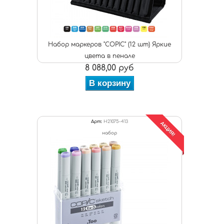
Набор маркеров "COPIC" (12 шт) Яркие
цвета в пенале
8 088,00 руб
В корзину
Арт:
H21075-413
АКЦИЯ!
набор