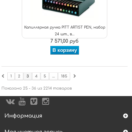
Капиллярная ручка PITT ARTIST PEN, набор
24 шт., в...
7 571,00 руб
В корзину
1
2
3
4
5
...
185
Показано 25 - 36 из 2214 товаров
Информация