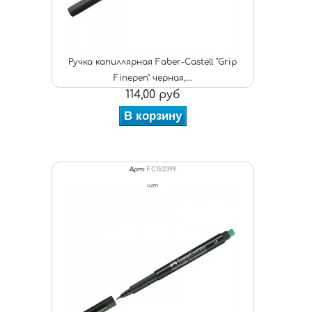
Ручка капиллярная Faber-Castell "Grip
Finepen" черная,...
114,00 руб
В корзину
Арт:
FC152399
шт