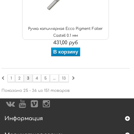
Ручка капиллярная Ecco Pigment Faber
Castell 0.1 мм
431,00 руб
В корзину
1
2
3
4
5
...
13
Показано 25 - 36 из 151 товаров
Информация