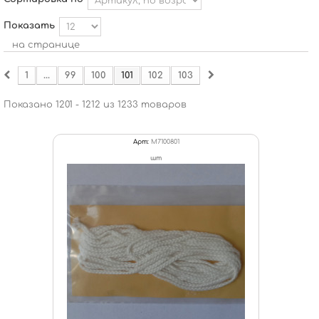
Показать
на странице
1
...
99
100
101
102
103
Показано 1201 - 1212 из 1233 товаров
Арт:
M7100801
шт