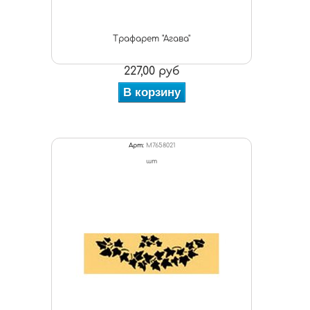
Трафарет "Агава"
227,00 руб
В корзину
Арт:
M7658021
шт