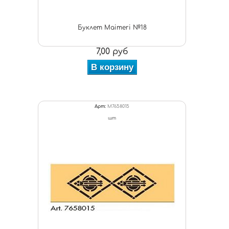
Буклет Maimeri №18
7,00 руб
В корзину
Арт:
M7658015
шт