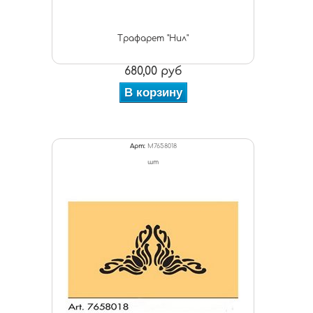
Трафарет "Нил"
680,00 руб
В корзину
Арт:
M7658018
шт