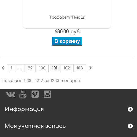
Трафарет "Плющ"
680,00 руб
В корзину
1
...
99
100
101
102
103
Показано 1201 - 1212 из 1233 товаров
Информация
Моя учетная запись