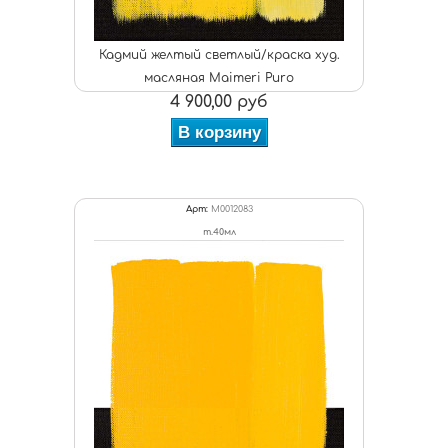
Кадмий желтый светлый/краска худ.
масляная Maimeri Puro
4 900,00 руб
В корзину
Арт:
M0012083
т.40мл