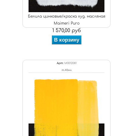
Белила цинковые/краска худ. масляная
Maimeri Puro
1 570,00 руб
В корзину
Арт:
M0012081
т.40мл