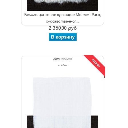
Белила цинковые кроющие Maimeri Puro,
художественная...
2 350,00 руб
В корзину
Арт:
M0012018
АКЦИЯ!
т.40мл