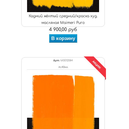
Кадмий жёлтый средний/краска худ.
масляная Maimeri Puro
4 900,00 руб
В корзину
Арт:
M0012084
АКЦИЯ!
т.40мл