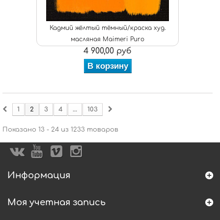
Кадмий жёлтый тёмный/краска худ.
масляная Maimeri Puro
4 900,00 руб
В корзину
1
2
3
4
...
103
Показано 13 - 24 из 1233 товаров
Информация
Моя учетная запись