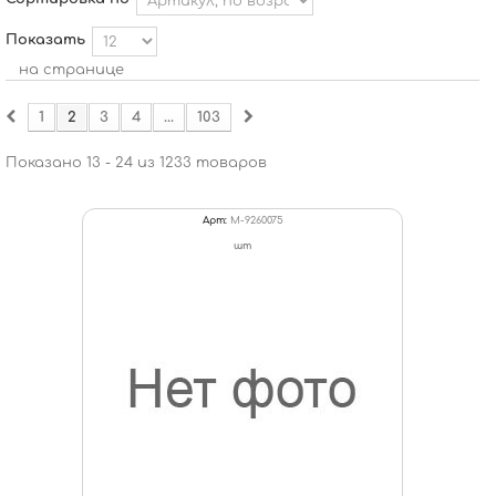
Показать
на странице
1
2
3
4
...
103
Показано 13 - 24 из 1233 товаров
Арт:
M-9260075
шт