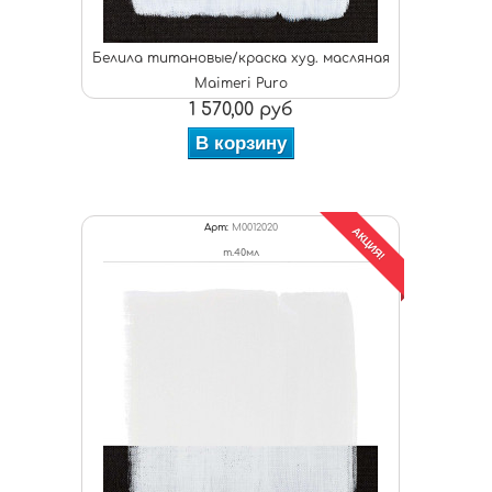
Белила титановые/краска худ. масляная
Maimeri Puro
1 570,00 руб
В корзину
Арт:
M0012020
АКЦИЯ!
т.40мл