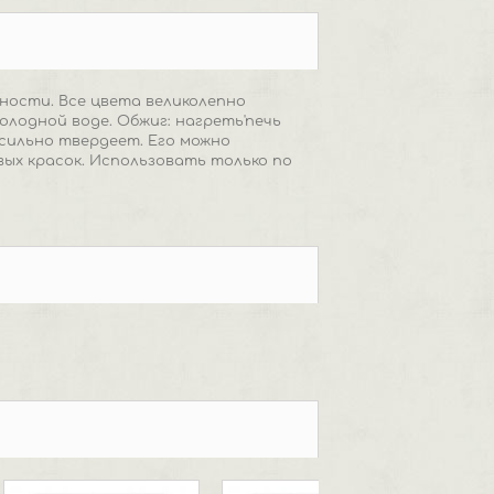
ности. Все цвета великолепно
олодной воде. Обжиг: нагреть'печь
t сильно твердеет. Его можно
ых красок. Использовать только по