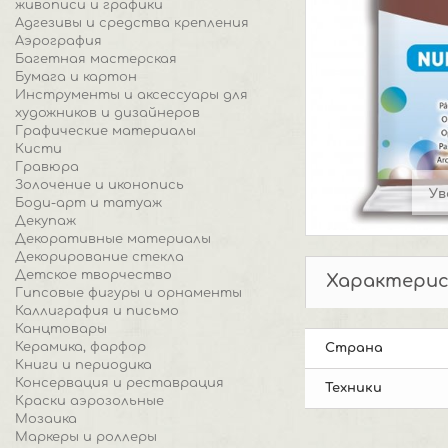
живописи и графики
Адгезивы и средства крепления
Аэрография
Багетная мастерская
Бумага и картон
Инструменты и аксессуары для
художников и дизайнеров
Графические материалы
Кисти
Гравюра
Золочение и иконопись
Ув
Боди-арт и татуаж
Декупаж
Декоративные материалы
Декорирование стекла
Детское творчество
Характери
Гипсовые фигуры и орнаменты
Каллиграфия и письмо
Канцтовары
Керамика, фарфор
Страна
Книги и периодика
Консервация и реставрация
Техники
Краски аэрозольные
Мозаика
Маркеры и роллеры