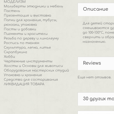
МОДЕЛИЗМ
Мольберты этюдники и мебель
Описание
Пастель
Презентация и выставка
Папки для хранения, тубусы,
Для детей старш
рюкзаки, упаковка
смешиваются дру
Пасты и добавки
до 100-130*С, п
Пигменты и красители
сверлить и обра
Резьба по дереву и линолеуму
назначению.
Роспись по тканям
Скульптура, лепка, литье
Скрапбукинг
Хобби
Чертежные инструменты
Reviews
Холсты и Основы для живописи
Оборудование мастерских студий
Упаковка и хранение
Еще нет отзывов.
Средства для состаривания
ЛИКВИДАЦИЯ ТОВАРА
30 других т