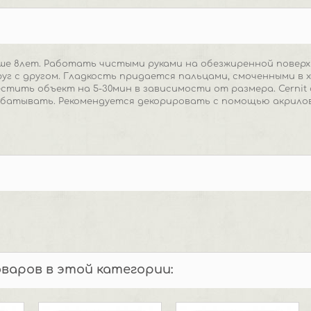
е 8лет. Работать чистыми руками на обезжиренной поверх
г с другом. Гладкость придается пальцами, смоченными в х
оместить объект на 5-30мин в зависимости от размера. Cerni
батывать. Рекомендуется декорировать с помощью акрилов
оваров в этой категории: