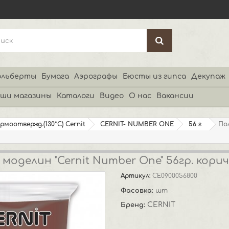
льберты
Бумага
Аэрографы
Бюсты из гипса
Декупаж
ши магазины
Каталоги
Видео
О нас
Вакансии
ермоотвержд.(130*С) Cernit
CERNIT- NUMBER ONE
56 г
По
оделин "Cernit Number One" 56гр. кори
Артикул:
CE0900056800
Фасовка:
шт
CERNIT
Бренд: