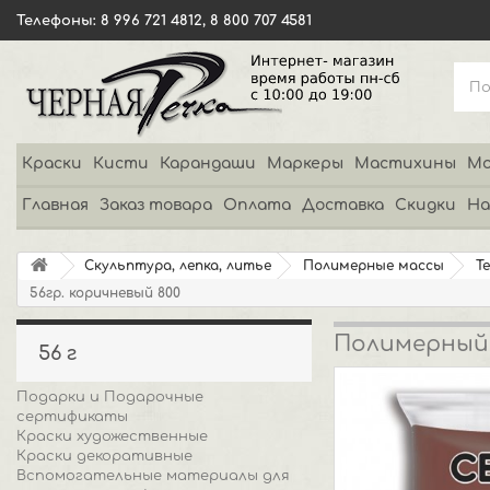
Телефоны: 8 996 721 4812, 8 800 707 4581
Краски
Кисти
Карандаши
Маркеры
Мастихины
Мо
Главная
Заказ товара
Оплата
Доставка
Скидки
На
Скульптура, лепка, литье
Полимерные массы
Т
56гр. коричневый 800
Полимерный м
56 г
Подарки и Подарочные
сертификаты
Краски художественные
Краски декоративные
Вспомогательные материалы для