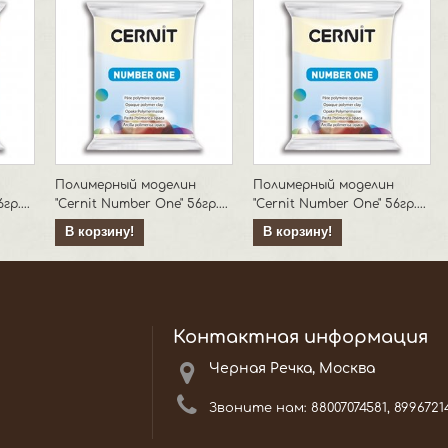
Полимерный моделин
Полимерный моделин
р....
"Cernit Number One" 56гр....
"Cernit Number One" 56гр....
В корзину!
В корзину!
Контактная информация
Черная Речка, Москва
Звоните нам:
88007074581, 8996721