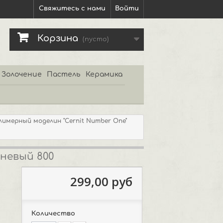
Свяжитесь с нами
Войти
Корзина
(пусто)
Золочение
Пастель
Керамика
лимерный моделин "Cernit Number One"
чневый 800
299,00 руб
Количество