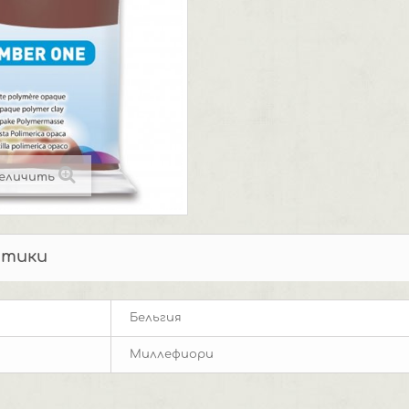
еличить
стики
Бельгия
Миллефиори