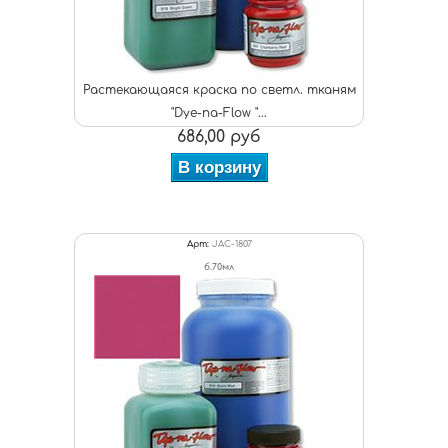
Растекающаяся краска по светл. тканям
"Dye-na-Flow "...
686,00 руб
В корзину
Арт:
JAC-1807
б.70мл