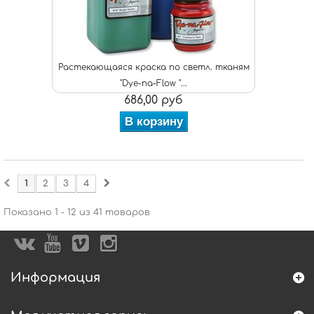
Растекающаяся краска по светл. тканям
"Dye-na-Flow "...
686,00 руб
В корзину
1
2
3
4
Показано 1 - 12 из 41 товаров
Информация