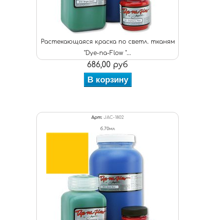
Растекающаяся краска по светл. тканям
"Dye-na-Flow "...
686,00 руб
В корзину
Арт:
JAC-1802
б.70мл