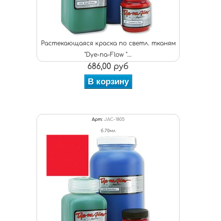
Растекающаяся краска по светл. тканям
"Dye-na-Flow "...
686,00 руб
В корзину
Арт:
JAC-1805
б.70мл