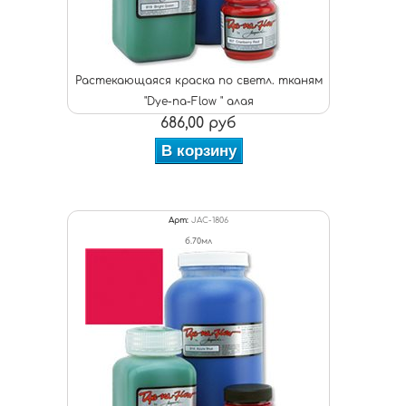
Растекающаяся краска по светл. тканям
"Dye-na-Flow " алая
686,00 руб
В корзину
Арт:
JAC-1806
б.70мл