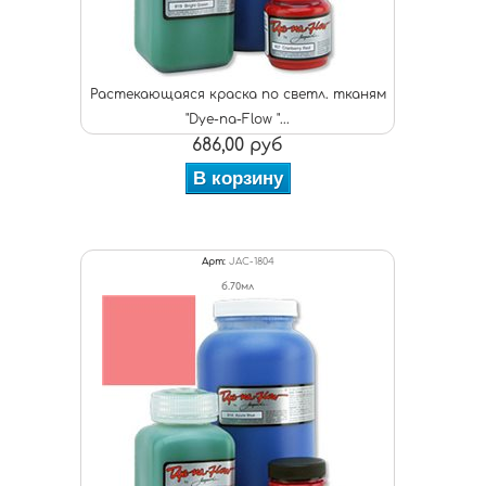
Растекающаяся краска по светл. тканям
"Dye-na-Flow "...
686,00 руб
В корзину
Арт:
JAC-1804
б.70мл