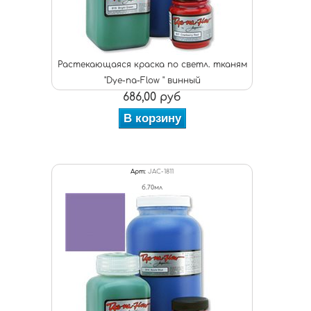
Растекающаяся краска по светл. тканям
"Dye-na-Flow " винный
686,00 руб
В корзину
Арт:
JAC-1811
б.70мл