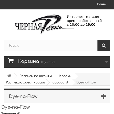
Войти
Корзина
(пусто)
Роспись по тканям
Краски
Растекающиеся краски
Jacquard
Dye-na-Flow
Dye-na-Flow
Dye-na-Flow
Товаров: 41.