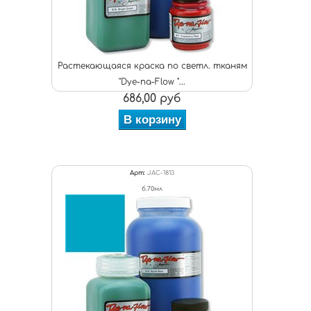
Растекающаяся краска по светл. тканям
"Dye-na-Flow "...
686,00 руб
В корзину
Арт:
JAC-1813
б.70мл