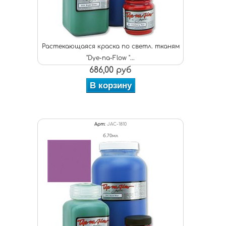
Растекающаяся краска по светл. тканям
"Dye-na-Flow "...
686,00 руб
В корзину
Арт:
JAC-1810
б.70мл