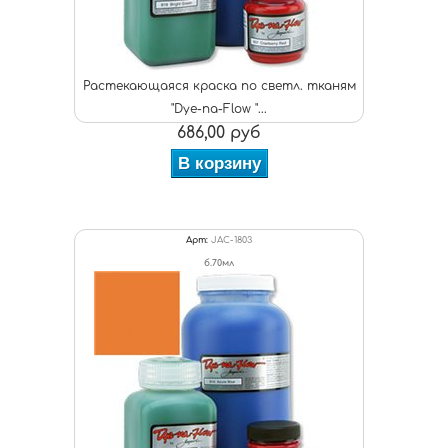
Растекающаяся краска по светл. тканям
"Dye-na-Flow "...
686,00 руб
В корзину
Арт:
JAC-1803
б.70мл