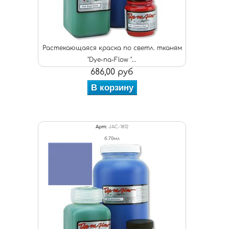
Растекающаяся краска по светл. тканям
"Dye-na-Flow "...
686,00 руб
В корзину
Арт:
JAC-1812
б.70мл