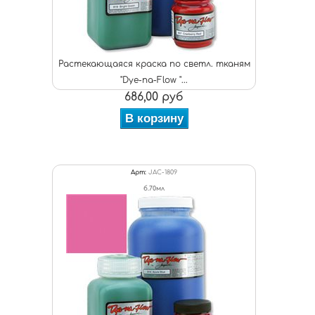
Растекающаяся краска по светл. тканям
"Dye-na-Flow "...
686,00 руб
В корзину
Арт:
JAC-1809
б.70мл