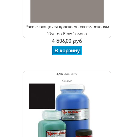
Растекающаяся краска по светл. тканям
"Dye-na-Flow " олово
4 506,00 руб
В корзину
Арт:
JAC-3829
б.960мл