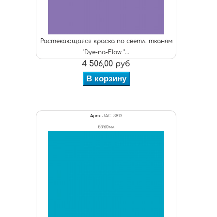
Растекающаяся краска по светл. тканям
"Dye-na-Flow "...
4 506,00 руб
В корзину
Арт:
JAC-3813
б.960мл