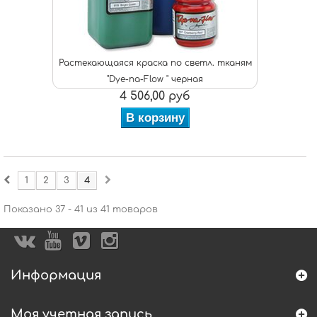
Растекающаяся краска по светл. тканям
"Dye-na-Flow " черная
4 506,00 руб
В корзину
1
2
3
4
Показано 37 - 41 из 41 товаров
Информация
Моя учетная запись