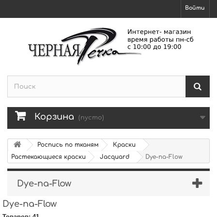
Войти
Корзина
(пусто)
Роспись по тканям
Краски
Растекающиеся краски
Jacquard
Dye-na-Flow
Dye-na-Flow
Dye-na-Flow
Товаров: 41.