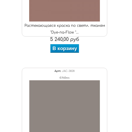
Растекающаяся краска по светл. тканям
"Dye-na-Flow "...
5 240,00 руб
В корзину
Арт:
JAC-3828
б.960мл