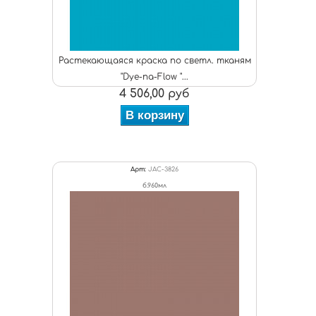
Растекающаяся краска по светл. тканям
"Dye-na-Flow "...
4 506,00 руб
В корзину
Арт:
JAC-3826
б.960мл