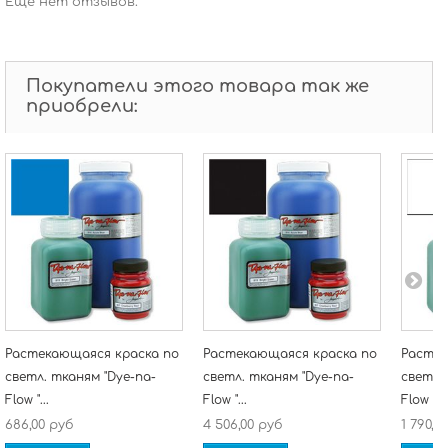
Еще нет отзывов.
Покупатели этого товара так же
приобрели:
Растекающаяся краска по
Растекающаяся краска по
Растек
светл. тканям "Dye-na-
светл. тканям "Dye-na-
светл.
Flow "...
Flow "...
Flow "...
686,00 руб
4 506,00 руб
1 790,0