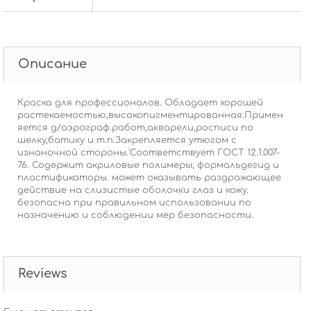
Описание
Краска для профессионалов. Обладает хорошей
растекаемостью,высокопигментированная.Примен
яется д/аэрограф.работ,акварели,росписи по
шелку,батику и т.п.Закрепляется утюгом с
изнаночной стороны.'Соответствует ГОСТ 12.1.007-
76. Содержит акриловые полимеры, формальдегид и
пластификаторы. может оказывать раздражающее
действие на слизистые оболочки глаз и кожу.
безопасна при правильном использовании по
назначению и соблюдении мер безопасности.
Reviews