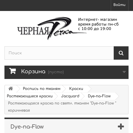
Войти
Корзина
(пусто)
Роспись по тканям
Краски
Растекающиеся краски
Jacquard
Dye-na-Flow
Растекающаяся краска по светл. тканям "Dye-na-Flow "
коричневая
Dye-na-Flow