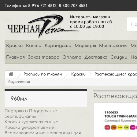
Телефоны: 8 996 721 4812, 8 800 707 4581
Краски
Кисти
Карандаши
Маркеры
Мастихины
Мо
Главная
Заказ товара
Оплата
Доставка
Скидки
На
Роспись по тканям
Краски
Растекающиеся крас
бирюзовая
Растекающая
960мл
Подарки и Подарочные
сертификаты
Краски художественные
Краски декоративные
Вспомогательные материалы для