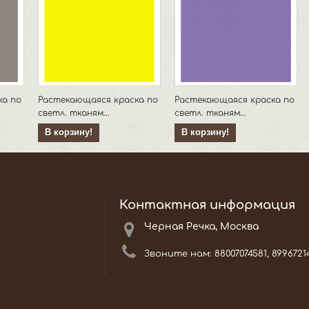
ка по
Растекающаяся краска по
Растекающаяся краска по
светл. тканям...
светл. тканям...
В корзину!
В корзину!
Контактная информация
Черная Речка, Москва
Звоните нам:
88007074581, 8996721