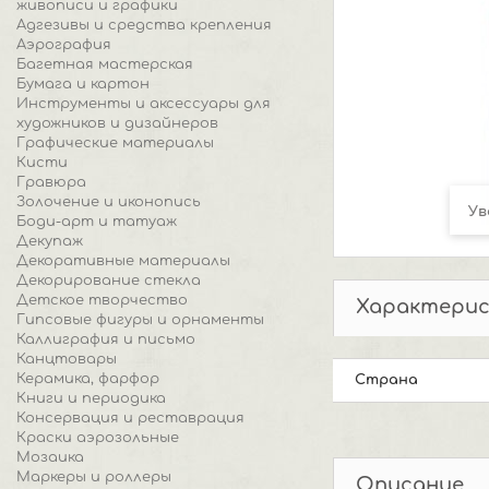
живописи и графики
Адгезивы и средства крепления
Аэрография
Багетная мастерская
Бумага и картон
Инструменты и аксессуары для
художников и дизайнеров
Графические материалы
Кисти
Гравюра
Золочение и иконопись
Ув
Боди-арт и татуаж
Декупаж
Декоративные материалы
Декорирование стекла
Детское творчество
Характери
Гипсовые фигуры и орнаменты
Каллиграфия и письмо
Канцтовары
Керамика, фарфор
Страна
Книги и периодика
Консервация и реставрация
Краски аэрозольные
Мозаика
Маркеры и роллеры
Описание