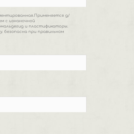
ментированная.Применяется д/
ом с изнаночной
ормальдегид и пластификаторы.
у. безопасна при правильном