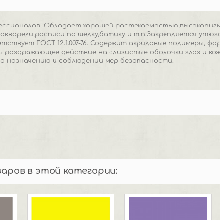
фессионалов. Обладает хорошей растекаемостью,высокопиг
акварели,росписи по шелку,батику и т.п.Закрепляется утюг
тствует ГОСТ 12.1.007-76. Содержит акриловые полимеры, ф
 раздражающее действие на слизистые оболочки глаз и кож
по назначению и соблюдении мер безопасности.
варов в этой категории: