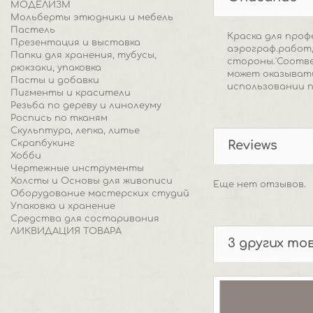
МОДЕЛИЗМ
Мольберты этюдники и мебель
Пастель
Краска для про
Презентация и выставка
аэрограф.работ,
Папки для хранения, тубусы,
стороны.'Соотве
рюкзаки, упаковка
может оказывать
Пасты и добавки
использовании 
Пигменты и красители
Резьба по дереву и линолеуму
Роспись по тканям
Скульптура, лепка, литье
Скрапбукинг
Reviews
Хобби
Чертежные инструменты
Холсты и Основы для живописи
Еще нет отзывов.
Оборудование мастерских студий
Упаковка и хранение
Средства для состаривания
ЛИКВИДАЦИЯ ТОВАРА
3 других то