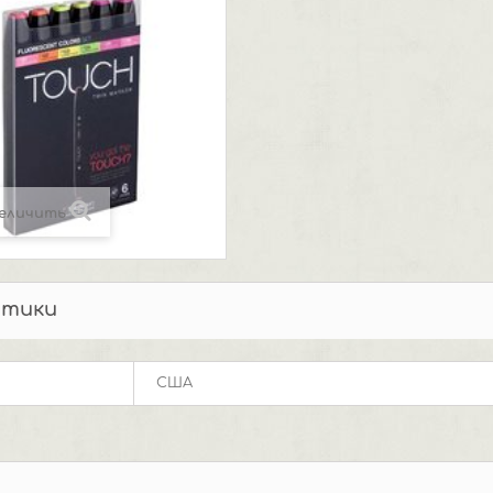
еличить
стики
США