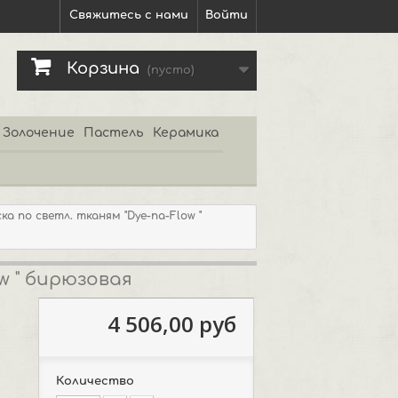
Свяжитесь с нами
Войти
Корзина
(пусто)
Золочение
Пастель
Керамика
а по светл. тканям "Dye-na-Flow "
w " бирюзовая
4 506,00 руб
Количество