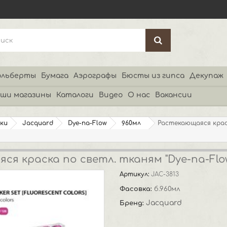
льберты
Бумага
Аэрографы
Бюсты из гипса
Декупаж
ши магазины
Каталоги
Видео
О нас
Вакансии
ки
Jacquard
Dye-na-Flow
960мл
Растекающаяся краск
ся краска по светл. тканям "Dye-na-Flo
Артикул:
JAC-3813
Фасовка:
б.960мл
Jacquard
Бренд: