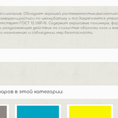
фессионалов. Обладает хорошей растекаемостью,высокопиг
акварели,росписи по шелку,батику и т.п.Закрепляется утюг
тствует ГОСТ 12.1.007-76. Содержит акриловые полимеры, ф
 раздражающее действие на слизистые оболочки глаз и кож
по назначению и соблюдении мер безопасности.
варов в этой категории: