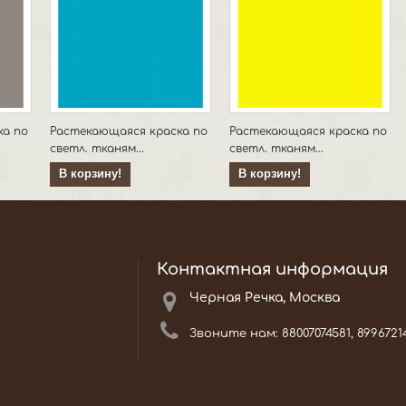
ка по
Растекающаяся краска по
Растекающаяся краска по
светл. тканям...
светл. тканям...
В корзину!
В корзину!
Контактная информация
Черная Речка, Москва
Звоните нам:
88007074581, 8996721