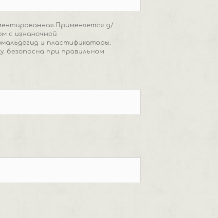
ментированная.Применяется д/
ом с изнаночной
ормальдегид и пластификаторы.
у. безопасна при правильном