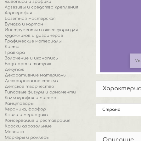
живописи и графики
Адгезивы и средства крепления
Аэрография
Багетная мастерская
Бумага и картон
Инструменты и аксессуары для
художников и дизайнеров
Графические материалы
Кисти
Гравюра
Золочение и иконопись
Ув
Боди-арт и татуаж
Декупаж
Декоративные материалы
Декорирование стекла
Детское творчество
Характери
Гипсовые фигуры и орнаменты
Каллиграфия и письмо
Канцтовары
Керамика, фарфор
Страна
Книги и периодика
Консервация и реставрация
Краски аэрозольные
Мозаика
Маркеры и роллеры
Описание