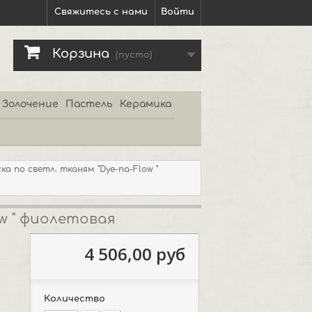
Свяжитесь с нами
Войти
Корзина
(пусто)
Золочение
Пастель
Керамика
а по светл. тканям "Dye-na-Flow "
w " фиолетовая
4 506,00 руб
Количество