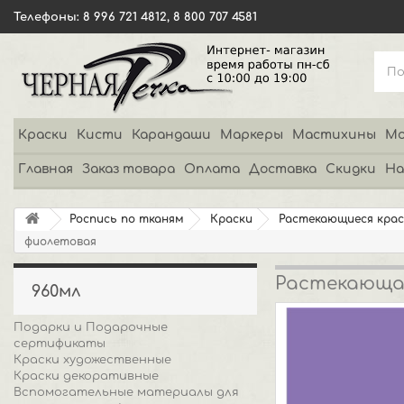
Телефоны: 8 996 721 4812, 8 800 707 4581
Краски
Кисти
Карандаши
Маркеры
Мастихины
Мо
Главная
Заказ товара
Оплата
Доставка
Скидки
На
Роспись по тканям
Краски
Растекающиеся крас
фиолетовая
Растекающая
960мл
Подарки и Подарочные
сертификаты
Краски художественные
Краски декоративные
Вспомогательные материалы для