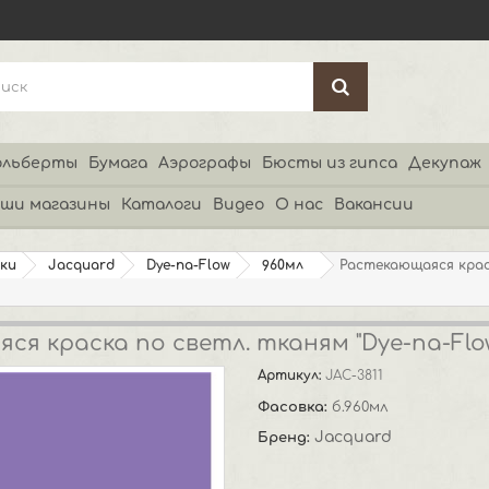
льберты
Бумага
Аэрографы
Бюсты из гипса
Декупаж
ши магазины
Каталоги
Видео
О нас
Вакансии
ки
Jacquard
Dye-na-Flow
960мл
Растекающаяся краск
ся краска по светл. тканям "Dye-na-Flo
Артикул:
JAC-3811
Фасовка:
б.960мл
Jacquard
Бренд: