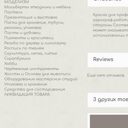
МОДЕЛИЗМ
Мольберты этюдники и мебель
Пастель
Краска для про
Презентация и выставка
аэрограф.работ,
Папки для хранения, тубусы,
стороны.'Соотве
рюкзаки, упаковка
может оказывать
Пасты и добавки
использовании 
Пигменты и красители
Резьба по дереву и линолеуму
Роспись по тканям
Скульптура, лепка, литье
Скрапбукинг
Reviews
Хобби
Чертежные инструменты
Холсты и Основы для живописи
Еще нет отзывов.
Оборудование мастерских студий
Упаковка и хранение
Средства для состаривания
ЛИКВИДАЦИЯ ТОВАРА
3 других то