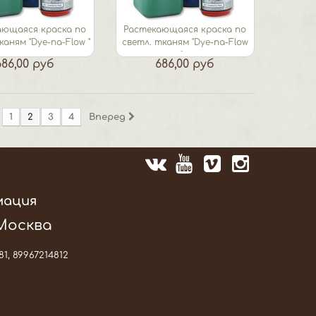
ающаяся краска по
Растекающаяся краска по
каням "Dye-na-Flow "
светл. тканям "Dye-na-Flow
охра
"...
686,00 руб
686,00 руб
1
2
3
4
Вперед
мация
 Москва
81, 89967214812