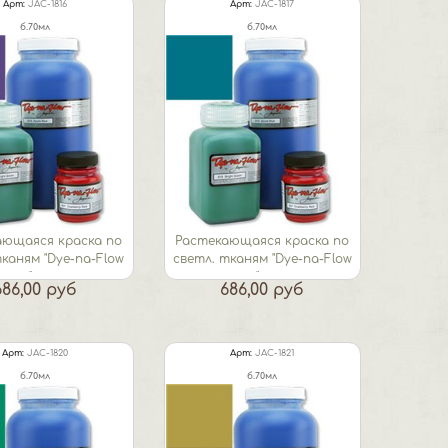
Арт:
JAC-1816
Арт:
JAC-1817
б.70мл
б.70мл
ающаяся краска по
Растекающаяся краска по
тканям "Dye-na-Flow
светл. тканям "Dye-na-Flow
"...
"...
686,00 руб
686,00 руб
Арт:
JAC-1820
Арт:
JAC-1821
б.70мл
б.70мл