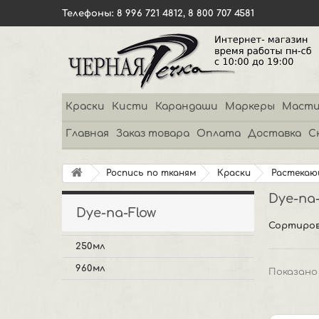
Телефоны: 8 996 721 4812, 8 800 707 4581
Краски
Кисти
Карандаши
Маркеры
Масти
Главная
Заказ товара
Оплата
Доставка
С
Роспись по тканям
Краски
Растекаю
Dye-na
Dye-na-Flow
Сортиров
250мл
960мл
Показано 