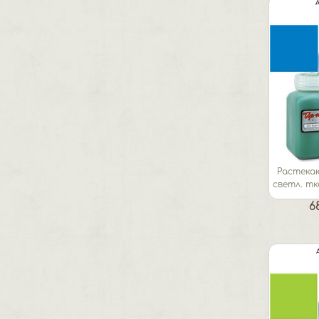
Растека
светл. тк
6