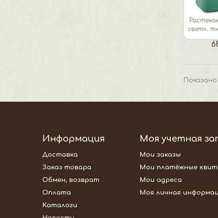
Растека
светл. т
6
Показано 
Информация
Моя учетная за
Доставка
Мои заказы
Заказ товара
Мои платёжные квит
Обмен, возврат
Мои адреса
Оплата
Моя личная информа
Каталоги
Новости