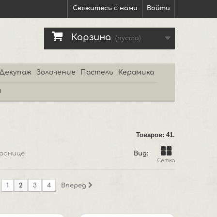
Свяжитесь с нами
Войти
Корзина
(пусто)
Декупаж
Золочение
Пастель
Керамика
и
Товаров: 41.
ранице
Вид:
Сетка
1
2
3
4
Вперед