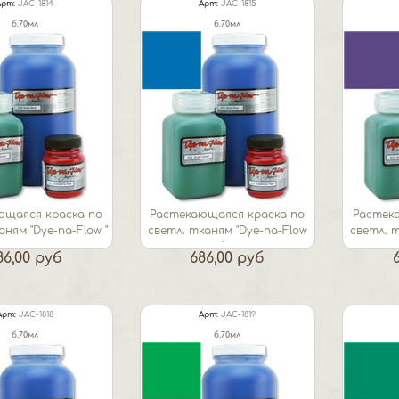
Арт:
JAC-1814
Арт:
JAC-1815
б.70мл
б.70мл
ющаяся краска по
Растекающаяся краска по
Растек
аням "Dye-na-Flow "
светл. тканям "Dye-na-Flow
светл. 
лазурь
"...
86,00 руб
686,00 руб
Арт:
JAC-1818
Арт:
JAC-1819
б.70мл
б.70мл