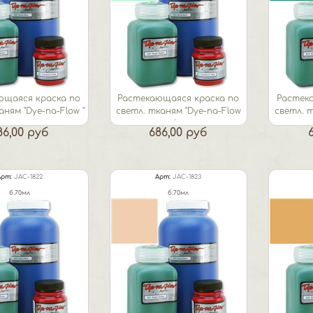
ющаяся краска по
Растекающаяся краска по
Растек
аням "Dye-na-Flow "
светл. тканям "Dye-na-Flow
светл. 
шартрез
"...
86,00 руб
686,00 руб
Арт:
JAC-1822
Арт:
JAC-1823
б.70мл
б.70мл