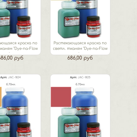
ающаяся краска по
Растекающаяся краска по
тканям "Dye-na-Flow
светл. тканям "Dye-na-Flow
"...
"...
686,00 руб
686,00 руб
Арт:
JAC-1824
Арт:
JAC-1825
б.70мл
б.70мл