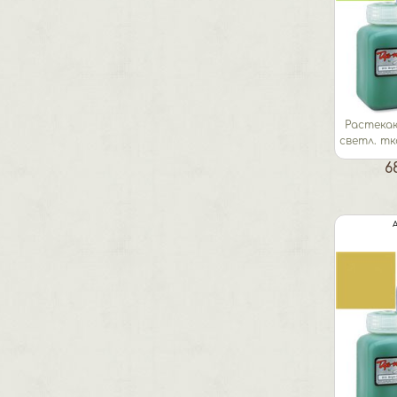
Растека
светл. тк
6