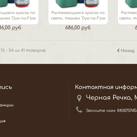
ющаяся краска по
Растекающаяся краска по
Растек
каням "Dye-na-Flow
светл. тканям "Dye-na-Flow
светл. т
"...
экрю
86,00 руб
686,00 руб
13 - 24 из 41 товаров
Назад
пись
Контактная инфор
Черная Речка,
анции
Звоните нам:
880070745
ция