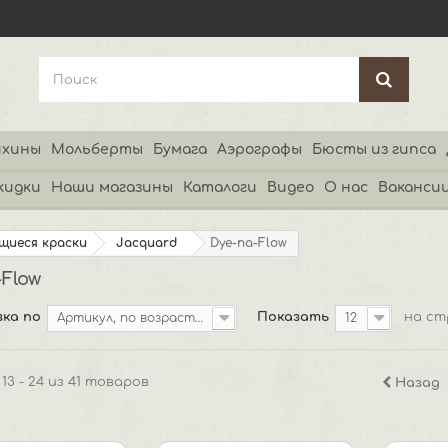
хины
Мольберты
Бумага
Аэрографы
Бюсты из гипса
кидки
Наши магазины
Каталоги
Видео
О нас
Ваканси
щиеся краски
Jacquard
Dye-na-Flow
-Flow
ка по
Показать
на ст
Артикул, по возрастанию
12
13 - 24 из 41 товаров
Назад