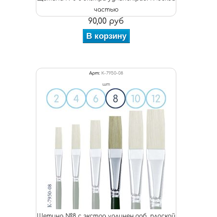
частью
90,00 руб
В корзину
Арт:
К-7950-08
шт
Щетина №8 с экстра удлинен.раб. плоской