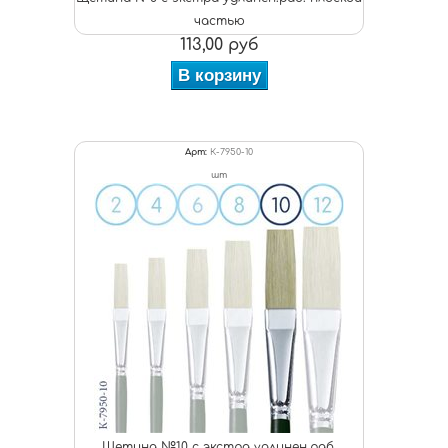
частью
113,00 руб
В корзину
Арт:
К-7950-10
шт
Щетина №10 с экстра удлинен.раб.