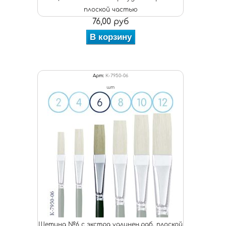
плоской частью
76,00 руб
В корзину
Арт:
К-7950-06
шт
Щетина №6 с экстра удлинен.раб. плоской