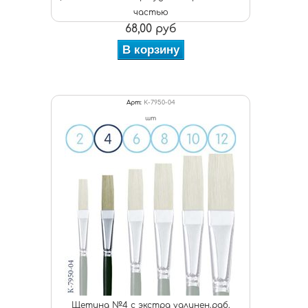
частью
68,00 руб
В корзину
Арт:
К-7950-04
шт
Щетина №4 с экстра удлинен.раб.