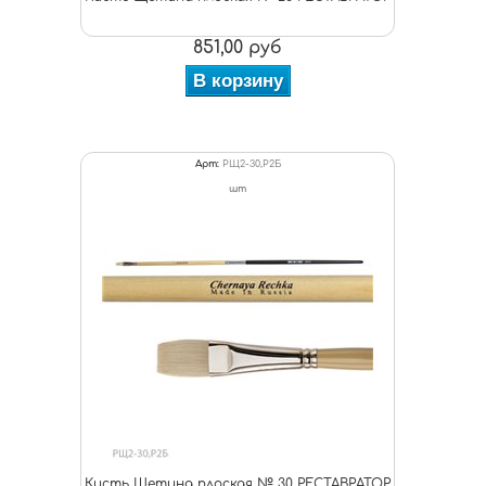
851,00 руб
В корзину
Арт:
РЩ2-30,Р2Б
шт
Кисть Щетина плоская № 30 РЕСТАВРАТОР