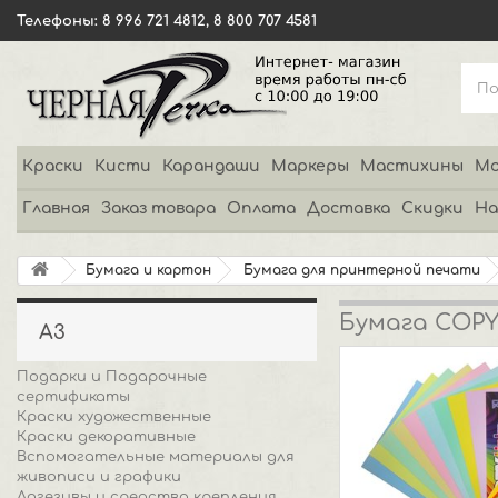
Телефоны: 8 996 721 4812, 8 800 707 4581
Краски
Кисти
Карандаши
Маркеры
Мастихины
Мо
Главная
Заказ товара
Оплата
Доставка
Скидки
На
Бумага и картон
Бумага для принтерной печати
Бумага COPYT
А3
Подарки и Подарочные
сертификаты
Краски художественные
Краски декоративные
Вспомогательные материалы для
живописи и графики
Адгезивы и средства крепления