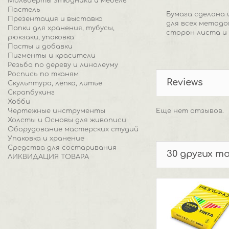
Мольберты этюдники и мебель
Пастель
Бумага сделана 
Презентация и выставка
для всех методо
Папки для хранения, тубусы,
сторон листа и 
рюкзаки, упаковка
Пасты и добавки
Пигменты и красители
Резьба по дереву и линолеуму
Роспись по тканям
Reviews
Скульптура, лепка, литье
Скрапбукинг
Хобби
Чертежные инструменты
Еще нет отзывов.
Холсты и Основы для живописи
Оборудование мастерских студий
Упаковка и хранение
Средства для состаривания
30 других т
ЛИКВИДАЦИЯ ТОВАРА