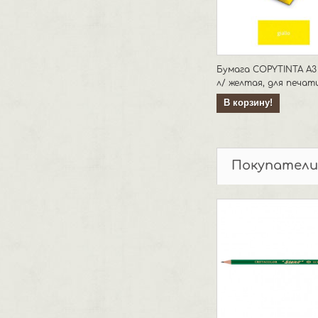
Бумага COPYTINTA А3
л/ желтая, для печати.
В корзину!
Покупатели