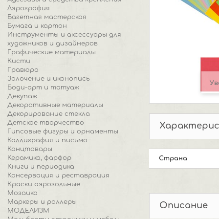
Аэрография
Багетная мастерская
Бумага и картон
Инструменты и аксессуары для
художников и дизайнеров
Графические материалы
Кисти
Гравюра
Золочение и иконопись
Ув
Боди-арт и татуаж
Декупаж
Декоративные материалы
Декорирование стекла
Детское творчество
Характери
Гипсовые фигуры и орнаменты
Каллиграфия и письмо
Канцтовары
Керамика, фарфор
Страна
Книги и периодика
Консервация и реставрация
Краски аэрозольные
Мозаика
Маркеры и роллеры
Описание
МОДЕЛИЗМ