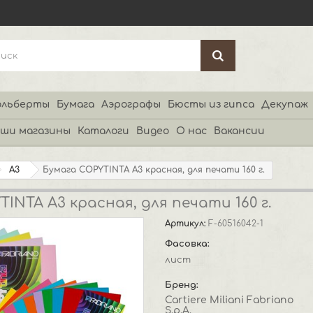
льберты
Бумага
Аэрографы
Бюсты из гипса
Декупаж
ши магазины
Каталоги
Видео
О нас
Вакансии
А3
Бумага COPYTINTA А3 красная, для печати 160 г.
INTA А3 красная, для печати 160 г.
Артикул:
F-60516042-1
Фасовка:
лист
Бренд:
Cartiere Miliani Fabriano
S.p.A.