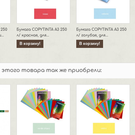
 250
Бумага COPYTINTA А3 250
Бумага COPYTINTA А3 250
..
л/ красная, для...
л/ голубая, для...
В корзину!
В корзину!
 этого товара так же приобрели: