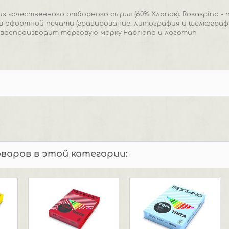
из качественного отборного сырья (60% Хлопок). Rosaspina 
в офортной печати (гравирование, литография и шелкография
воспроизводит торговую марку Fabriano и логотип
оваров в этой категории: