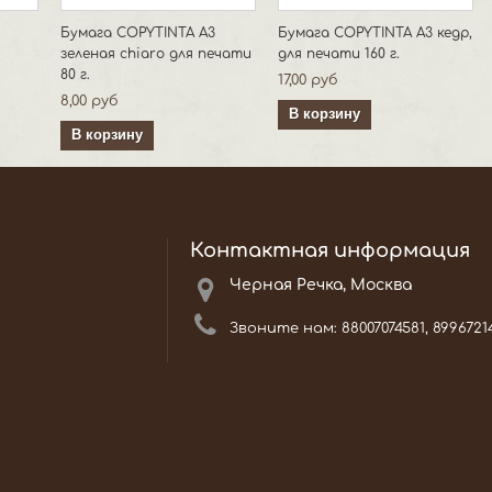
Бумага COPYTINTA А3
Бумага COPYTINTA А3 кедр,
зеленая chiaro для печати
для печати 160 г.
80 г.
17,00 руб
8,00 руб
В корзину
В корзину
Контактная информация
Черная Речка, Москва
Звоните нам:
88007074581, 8996721