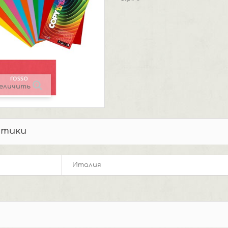
еличить
стики
Италия