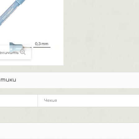
еличить
стики
Чехия