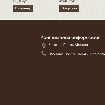
170,00 руб
494,00 руб
В корзину
В корзину
Контактная информация
Черная Речка, Москва
Звоните нам:
88007074581, 8996721