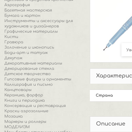
Аэрография
Багетная мастерская
Бумага и картон
Инструменты и аксессуары для
художников и дизайнеров
Графические материалы
Кисти
Гравюра
Золочение и иконопись
Ув
Боди-арт и татуаж
Декупаж
Декоративные материалы
Декорирование стекла
Детское творчество
Характери
Гипсовые фигуры и орнаменты
Каллиграфия и письмо
Канцтовары
Керамика, фарфор
Страна
Книги и периодика
Консервация и реставрация
Краски аэрозольные
Мозаика
Маркеры и роллеры
Описание
МОДЕЛИЗМ