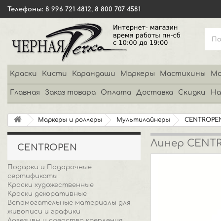
Телефоны: 8 996 721 4812, 8 800 707 4581
Краски
Кисти
Карандаши
Маркеры
Мастихины
Мо
Главная
Заказ товара
Оплата
Доставка
Скидки
На
Маркеры и роллеры
Мультилайнеры
CENTROPE
Линер CENT
CENTROPEN
Подарки и Подарочные
сертификаты
Краски художественные
Краски декоративные
Вспомогательные материалы для
живописи и графики
Адгезивы и средства крепления