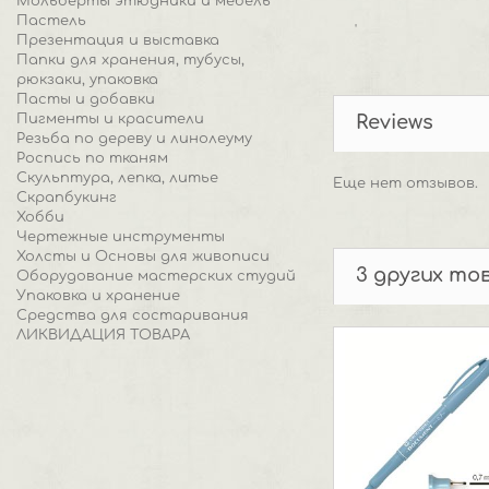
Мольберты этюдники и мебель
Пастель
'
Презентация и выставка
Папки для хранения, тубусы,
рюкзаки, упаковка
Пасты и добавки
Пигменты и красители
Reviews
Резьба по дереву и линолеуму
Роспись по тканям
Скульптура, лепка, литье
Еще нет отзывов.
Скрапбукинг
Хобби
Чертежные инструменты
Холсты и Основы для живописи
3 других то
Оборудование мастерских студий
Упаковка и хранение
Средства для состаривания
ЛИКВИДАЦИЯ ТОВАРА