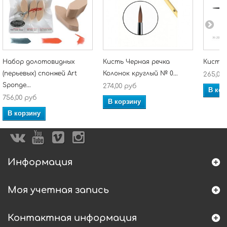
Набор долотовидных
Кисть Черная речка
Кисть 
(перьевых) спонжей Art
Колонок круглый № 0...
265,00
Sponge...
274,00 руб
В кор
756,00 руб
В корзину
В корзину
Информация
Моя учетная запись
Контактная информация